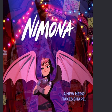
Επιστημονικής Φαντασίας
Εποχής
Ερωτικές
Ευρωπαικός Κινηματογράφος
Θρησκευτικές
Θρίλερ
Ιστορικές
Καταστροφής
Κλασσικές