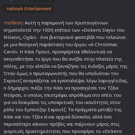
Hallmark Entertainment
Υπόθεση:
Αυτή η παραμονή των Χριστουγέννων
σηματοδοτεί την 100ή επέτειο των «Dickens Days» του
Ντίκενς, Οχάιο - ένα βικτοριανό
φεστιβάλ
που τελειώνει
με μια θεατρική παράσταση του έργου «A Christmas
Carol». Η Κάσι Προυτ, προσφέρεται εθελοντικά να
σκηνοθετήσει το έργο που θα ανέβει στην πλατεία της
πόλης, με την
ελπίδα
να ξαναζήσει τις ένδοξες μέρες της.
Όταν όμως ο
πρωταγωνιστή
ς που θα υποδυόταν τον
Σκρουτζ αναγκάζεται να εγκαταλείψει λόγω λαρυγγίτιδας,
ο δήμαρχος πιέζει την Κάσι να προσεγγίσει τον Τζέικ
Ντόρσει, ο οποίος επιστρέφει απρόθυμα στο σπίτι του
για να δοκιμάσει τις υποκριτικές του ικανότητες στον
ρόλο
του Εμπενίζερ Σκρουτζ. Τα πράγματα μεταξύ της
Κάσι και του Τζέικ είναι αρχικά δύσκολα, αλλά όσο
περισσότερο κάνουν πρόβες και παίρνουν μέρος στις
γιορτινές δραστηριότητες που προσφέρει το «Dickens