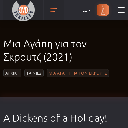
EL
Animation
Anime
Μια Αγάπη για τον
Αισθηματικές
Αισθησιακές
Σκρουτζ (2021)
Αστυνομικές
Β' Παγκόσμιος Πόλεμος
ΑΡΧΙΚΗ
ΤΑΙΝΙΕΣ
ΜΙΑ ΑΓΑΠΗ ΓΙΑ ΤΟΝ ΣΚΡΟΥΤΖ
Βιογραφίες
Γουέστερν
Δραματικές
Δράσης
A Dickens of a Holiday!
Ελληνικός Κινηματογράφος
Επιβίωσης