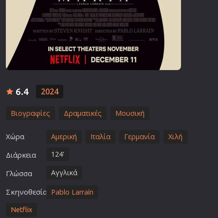
6.4
2024
Βιογραφίες
Δραματικές
Μουσική
Χώρα
Αμερική
Ιταλία
Γερμανία
Χιλή
124'
Διάρκεια
Αγγλικά
Γλώσσα
Σκηνοθεσία
Pablo Larraín
Netflix