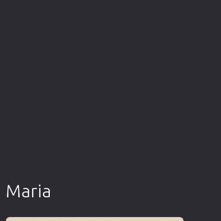
Επιστημονικής Φαντασίας
Εποχής
Ερωτικές
Ευρωπαικός Κινηματογράφος
Θρησκευτικές
Θρίλερ
Ιστορικές
Καταστροφής
Κλασσικές
Maria