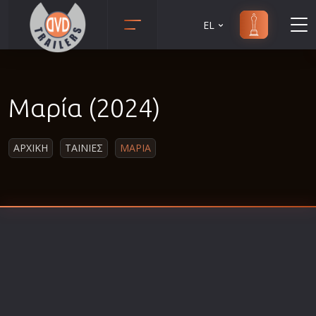
EL
Animation
Anime
Μαρία (2024)
Αισθηματικές
Αισθησιακές
ΑΡΧΙΚΗ
ΤΑΙΝΙΕΣ
ΜΑΡΙΑ
Αστυνομικές
Β' Παγκόσμιος Πόλεμος
Βιογραφίες
Γουέστερν
Δραματικές
Δράσης
Ελληνικός Κινηματογράφος
Επιβίωσης