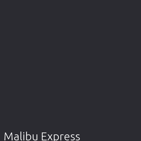
Επιστημονικής Φαντασίας
Εποχής
Ερωτικές
Ευρωπαικός Κινηματογράφος
Θρησκευτικές
Θρίλερ
Ιστορικές
Καταστροφής
Κλασσικές
Malibu Express