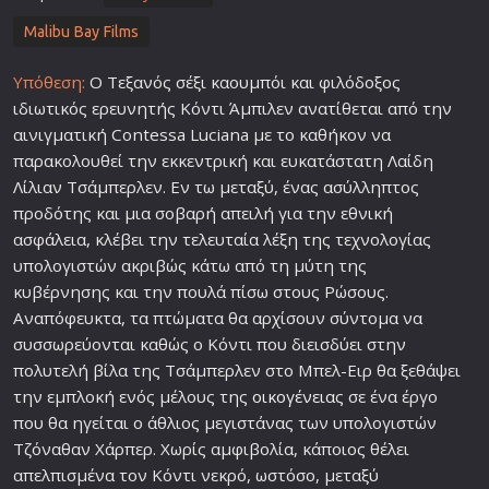
Malibu Bay Films
Υπόθεση:
Ο Τεξανός σέξι καουμπόι και φιλόδοξος
ιδιωτικός ερευνητής Κόντι Άμπιλεν ανατίθεται από την
αινιγματική Contessa Luciana με το καθήκον να
παρακολουθεί την εκκεντρική και ευκατάστατη Λαίδη
Λίλιαν Τσάμπερλεν. Εν τω μεταξύ, ένας ασύλληπτος
προδότης και μια σοβαρή απειλή για την εθνική
ασφάλεια, κλέβει την τελευταία λέξη της τεχνολογίας
υπολογιστών ακριβώς κάτω από τη μύτη της
κυβέρνησης και την πουλά πίσω στους Ρώσους.
Αναπόφευκτα, τα πτώματα θα αρχίσουν σύντομα να
συσσωρεύονται καθώς ο Κόντι που διεισδύει στην
πολυτελή βίλα της Τσάμπερλεν στο Μπελ-Ειρ θα ξεθάψει
την εμπλοκή ενός μέλους της
οικογένεια
ς σε ένα έργο
που θα ηγείται ο άθλιος μεγιστάνας των υπολογιστών
Τζόναθαν Χάρπερ. Χωρίς αμφιβολία, κάποιος θέλει
απελπισμένα τον Κόντι νεκρό, ωστόσο, μεταξύ