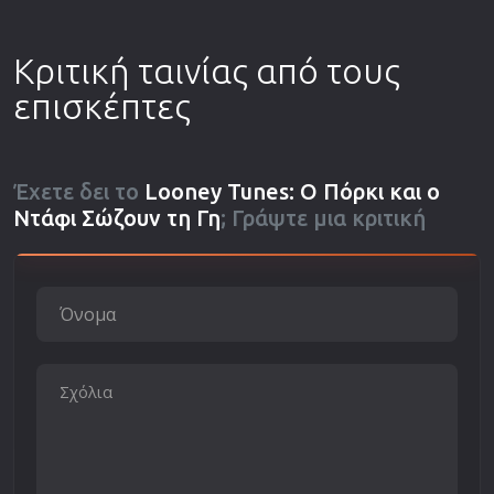
Κριτική ταινίας από τους
επισκέπτες
Έχετε δει το
Looney Tunes: Ο Πόρκι και ο
Ντάφι Σώζουν τη Γη
; Γράψτε μια κριτική