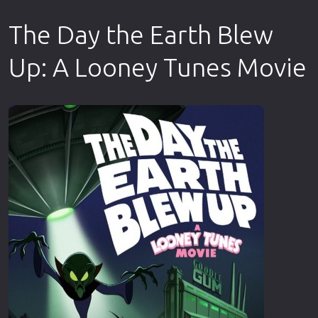
Επιστημονικής Φαντασίας
The Day the Earth Blew
Εποχής
Ερωτικές
Up: A Looney Tunes Movie
Ευρωπαικός Κινηματογράφος
Θρησκευτικές
Θρίλερ
Ιστορικές
Καταστροφής
Κλασσικές