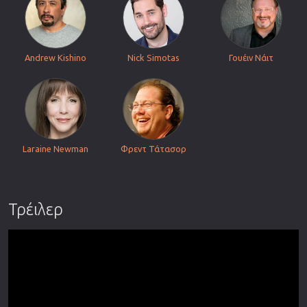
Andrew Kishino
Nick Simotas
Γουέιν Νάιτ
Laraine Newman
Φρεντ Τάτασορ
Τρέιλερ