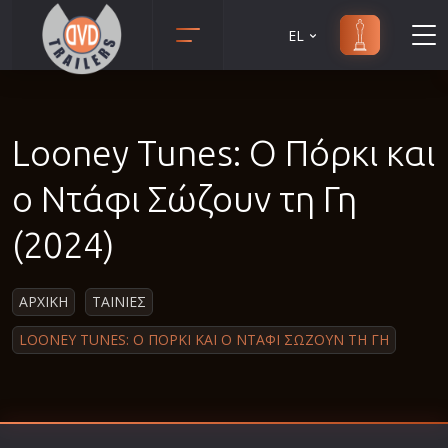
EL
Animation
Anime
Looney Tunes: Ο Πόρκι και
Αισθηματικές
Αισθησιακές
ο Ντάφι Σώζουν τη Γη
Αστυνομικές
(2024)
Β' Παγκόσμιος Πόλεμος
Βιογραφίες
ΑΡΧΙΚΗ
ΤΑΙΝΙΕΣ
Γουέστερν
LOONEY TUNES: Ο ΠΟΡΚΙ ΚΑΙ Ο ΝΤΑΦΙ ΣΩΖΟΥΝ ΤΗ ΓΗ
Δραματικές
Δράσης
Ελληνικός Κινηματογράφος
Επιβίωσης