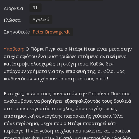
91'
Διάρκεια
Αγγλικά
Γλώσσα
Σκηνοθεσία
Peter Browngardt
Υπόθεση:
Ο Πόρκι Πιγκ και ο Ντάφι Ντακ είναι μέσα στην
ατυχία αφότου ένα μυστηριώδες ιπτάμενο αντικείμενο
κατέστρεψε ολοσχερώς τη στέγη τους. Καθώς δεν
υπάρχουν χρήματα για την επισκευή της, οι
φίλο
ι μας
κινδυνεύουν να χάσουν το πατρικό τους σπίτι!
Ευτυχώς, οι δυο τους συναντούν την Πετούνια Πιγκ που
αναλαμβάνει να βοηθήσει, εξασφαλίζοντάς τους δουλειά
στο τοπικό εργοστάσιο τσίχλας, όπου εργάζεται ως
επιστημονική συνεργάτης παρασκευής γεύσεων. Όλα
πάνε περίφημα, μέχρι που ο Ντάφι παρατηρεί κάτι
περίεργο. Η νέα γεύση τσίχλας που πωλείται και μασιέται
παγκοσμίως έχει μολυνθεί από μια μυστηριώδη, γλοιώδη,