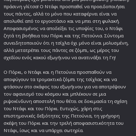
πράσινη γλίτσα! Ο Ντάφι προσπαθεί να προειδοποιήσει
τους πάντες, αλλά το μόνο που καταφέρνει είναι να
απολυθεί από το εργοστάσιο και να μπει στη
φυλακή
.
Αποφασισμένος να αποδείξει τις υποψίες του, ο Ντάφι
ζητά τη βοήθεια του Πόρκι και της Πετούνια. Σύντομα
συνειδητοποιούν ότι η τσίχλα όχι μόνο είναι μολυσμένη,
αλλά μετατρέπει τους πάντες σε
ζόμπι
, ως μέρος του
σχεδίου ενός κακού εξωγήινου να ανατινάξει τη Γη!
Ο Πόρκι, ο Ντάφι και η Πετούνια προσπαθούν να
αποφύγουν τα τρομακτικά
ζόμπι
της τσίχλας και να
φτάσουν στο σκάφος του εξωγήινου για να αποτρέψουν
τον αφανισμό του
κόσμο
υ και μπλέκουν σε μια
ριψοκίνδυνη
αποστολή
που θέτει σε δοκιμασία τη
σχέση
του Ντάφι και του Πόρκι. Ευτυχώς, χάρη στις
επιστημονικές δεξιότητες της Πετούνια, τη γρήγορη
σκέψη του Πόρκι και την τρελή αποφασιστικότητα του
Ντάφι, ίσως και να υπάρχει σωτηρία.