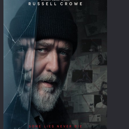
Επιστημονικής Φαντασίας
Εποχής
Ερωτικές
Ευρωπαικός Κινηματογράφος
Θρησκευτικές
Θρίλερ
Ιστορικές
Καταστροφής
Κλασσικές