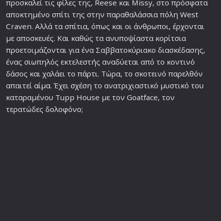
προσκαλεί τις φίλες της, Reese και Missy, στο πρόσφατα
αποκτημένο σπίτι της στην παραθαλάσσια πόλη West
Craven. Αλλά τα σπίτια, όπως και οι άνθρωποι, έρχονται
με αποσκευές. Και καθώς τα ανυποψίαστα κορίτσια
προετοιμάζονται για ένα Σαββατοκύριακο διασκέδασης,
ένας σιωπηλός εκτελεστής αναδύεται από το κοντινό
δάσος και χαλάει το
πάρτι
. Τώρα, το σκοτεινό παρελθόν
απαιτεί
αίμα
. Έχει
σχέση
το ανατριχιαστικό μυστικό του
καταραμένου Tupp House με τον Goatface, τον
τερατώδες
δολοφόνο
;