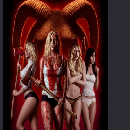
Επιστημονικής Φαντασίας
Εποχής
Ερωτικές
Ευρωπαικός Κινηματογράφος
Θρησκευτικές
Θρίλερ
Ιστορικές
Καταστροφής
Κλασσικές