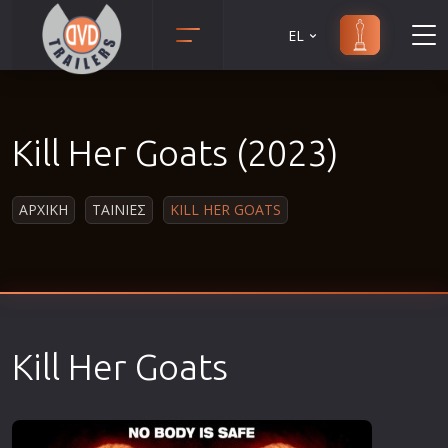
EL
Animation
Anime
Kill Her Goats (2023)
Αισθηματικές
Αισθησιακές
ΑΡΧΙΚΗ
ΤΑΙΝΙΕΣ
KILL HER GOATS
Αστυνομικές
Β' Παγκόσμιος Πόλεμος
Βιογραφίες
Γουέστερν
Δραματικές
Kill Her Goats
Δράσης
Ελληνικός Κινηματογράφος
Επιβίωσης