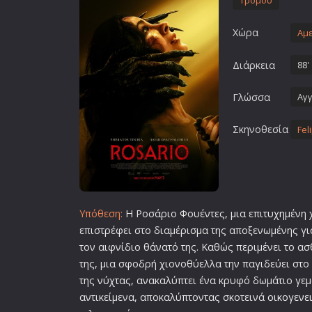
Τρόμου
Επιστημονικής Φαντασίας
Χώρα
Εποχής
Αμε
Ερωτικές
Διάρκεια
88'
Ευρωπαικός Κινηματογράφ
Γλώσσα
Αγγ
Θρησκευτικές
Θρίλερ
Σκηνοθεσία
Fel
Ιστορικές
Καταστροφής
Κλασσικές
Υπόθεση:
Η Ροσάριο Φουέντες, μια επι
τυχη
μένη 
επιστρέφει στο διαμέρισμα της αποξενωμένης για
τον αιφνίδιο θάνατό της. Καθώς περιμένει το α
της, μια σφοδρή χιονοθύελλα την παγιδεύει στο 
της
νύχτα
ς, ανακαλύπτει ένα κρυφό δωμάτιο γε
αντικείμενα, αποκαλύπτοντας σκοτεινά
οικογενε