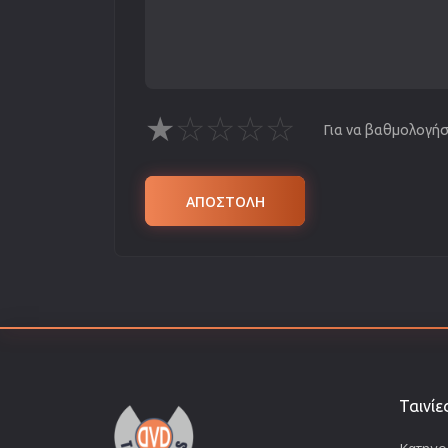
★
☆
☆
☆
☆
Για να βαθμολογήσε
ΑΠΟΣΤΟΛΗ
Ταινίε