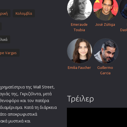
Πολεμικές Τέχνες
ρική
Κολομβία
Πολιτική
Σπορ
Emeraude
José Zúñiga
Toubia
Das
ος
Τηλεοπτικές Σειρές
λικά
Τρόμου
Φαντασίας
ipe Vargas
Φιλμ Νουάρ
Χριστουγεννιάτικες
Emilia Faucher
Guillermo
Garcia
Ρομαντικές Κωμωδίες
χρηματίστρια της Wall Street,
γιάς της, Γκριζέλντα, μετά
Τρέιλερ
σθενοφόρο και τον
πατέρα
διαμέρισμα. Κατά τη διάρκεια
μάτο αποκρυφιστικά
ια
κά μυστικά και