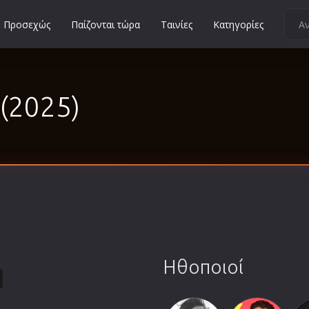
Προσεχώς
Παίζονται τώρα
Ταινίες
Κατηγορίες
Κοινωνικές
Κωμωδίες
(2025)
Μικρού Μήκους
Μιούζικαλ
Μουσική
Μυστηρίου
Νεανικές
Ντοκιμαντέρ
Οικογενειακές
Παιδικές
Ηθοποιοί
Περιπέτειες
Πολεμικές