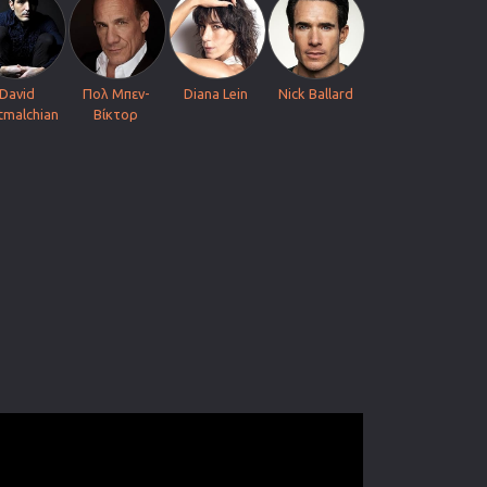
David
Πολ Μπεν-
Diana Lein
Nick Ballard
tmalchian
Βίκτορ