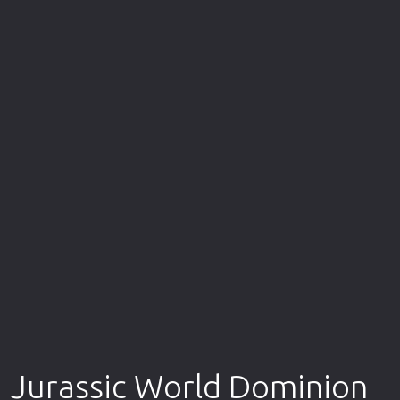
Επιστημονικής Φαντασίας
Εποχής
Ερωτικές
Ευρωπαικός Κινηματογράφος
Θρησκευτικές
Θρίλερ
Ιστορικές
Καταστροφής
Κλασσικές
Jurassic World Dominion