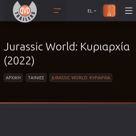
EL
Animation
Anime
Jurassic World: Κυριαρχία
Αισθηματικές
Αισθησιακές
(2022)
Αστυνομικές
Β' Παγκόσμιος Πόλεμος
ΑΡΧΙΚΗ
ΤΑΙΝΙΕΣ
JURASSIC WORLD: ΚΥΡΙΑΡΧΙΑ
Βιογραφίες
Γουέστερν
Δραματικές
Δράσης
Ελληνικός Κινηματογράφος
Επιβίωσης