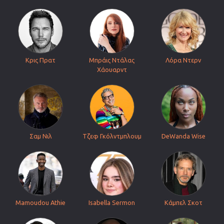
Κρις Πρατ
Μπράις Ντάλας
Λόρα Ντερν
Χάουαρντ
Σαμ Νιλ
Τζεφ Γκόλντμπλουμ
DeWanda Wise
Mamoudou Athie
Isabella Sermon
Κάμπελ Σκοτ