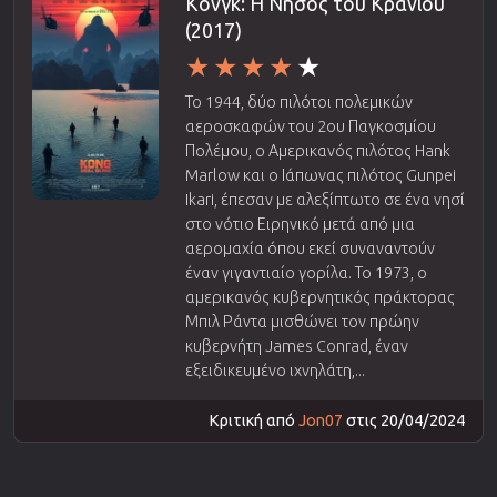
Κονγκ: Η Νήσος του Κρανίου
(2017)
Το 1944, δύο πιλότοι πολεμικών
αεροσκαφών του 2ου Παγκοσμίου
Πολέμου, ο Αμερικανός πιλότος Hank
Marlow και ο Ιάπωνας πιλότος Gunpei
Ikari, έπεσαν με αλεξίπτωτο σε ένα νησί
στο νότιο Ειρηνικό μετά από μια
αερομαχία όπου εκεί συναναντούν
έναν γιγαντιαίο γορίλα. Το 1973, ο
αμερικανός κυβερνητικός πράκτορας
Μπιλ Ράντα μισθώνει τον πρώην
κυβερνήτη James Conrad, έναν
εξειδικευμένο ιχνηλάτη,...
Κριτική από
Jon07
στις 20/04/2024