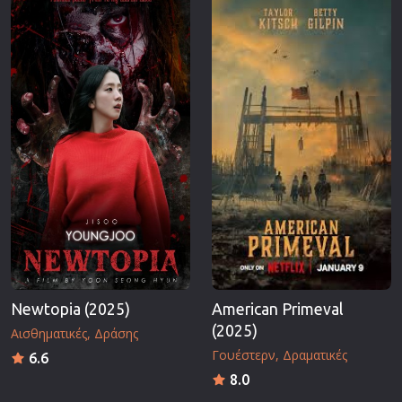
Επιστημονικής Φαντασίας
Εποχής
Ερωτικές
Ευρωπαικός Κινηματογράφος
Θρησκευτικές
Θρίλερ
Ιστορικές
Καταστροφής
Κλασσικές
Newtopia (2025)
American Primeval
(2025)
Αισθηματικές
Δράσης
Γουέστερν
Δραματικές
6.6
8.0