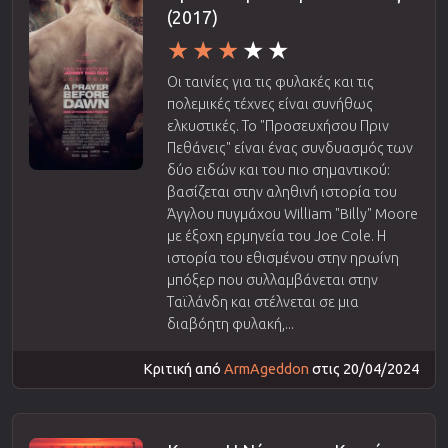
(2017)
Οι ταινίες για τις φυλακές και τις
πολεμικές τέχνες είναι συνήθως
ελκυστικές. Το "Προσευχήσου Πριν
Πεθάνεις" είναι ένας συνδυασμός των
δύο ειδών και του πιο σημαντικού:
βασίζεται στην αληθινή ιστορία του
Άγγλου πυγμάχου William "Billy" Moore
με έξοχη ερμηνεία του Joe Cole. Η
ιστορία του εθισμένου στην ηρωίνη
μπόξερ που συλλαμβάνεται στην
Ταϊλάνδη και στέλνεται σε μια
διαβόητη φυλακή,...
Κριτική από
ArmAgeddon
στις 20/04/2024