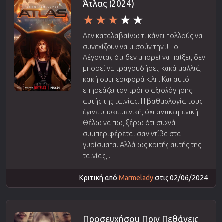
Άτλας (2024)
Δεν καταλαβαίνω τι κάνει πολλούς να
συνεχίζουν να μισούν την J-Lo.
Λέγοντας ότι δεν μπορεί να παίξει, δεν
μπορεί να τραγουδήσει, κακά μαλλιά,
κακή συμπεριφορά κ.λπ. Και αυτό
επηρεάζει τον τρόπο αξιολόγησης
αυτής της ταινίας. Η βαθμολογία τους
έγινε υποκειμενική, όχι αντικειμενική.
Θέλω να πω, ξέρω ότι συχνά
συμπεριφέρεται σαν ντίβα στα
γυρίσματα. Αλλά ως κριτής αυτής της
ταινίας,...
Κριτική από
Marmelady
στις 02/06/2024
Προσευχήσου Πριν Πεθάνεις