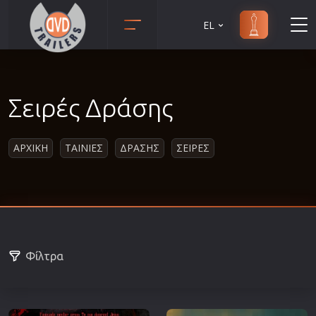
EL
Animation
Anime
Σειρές Δράσης
Αισθηματικές
Αισθησιακές
ΑΡΧΙΚΗ
ΤΑΙΝΙΕΣ
ΔΡΑΣΗΣ
ΣΕΙΡΕΣ
Αστυνομικές
Β' Παγκόσμιος Πόλεμος
Βιογραφίες
Γουέστερν
Δραματικές
Φίλτρα
Δράσης
Ελληνικός Κινηματογράφος
Επιβίωσης