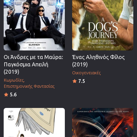
Οι Άνδρες με τα Μαύρα:
Ένας Αληθινός Φίλος
Παγκόσμια Απειλή
(2019)
(2019)
Οικογενειακές
Κωμωδίες
7.5
Επιστημονικής Φαντασίας
5.6