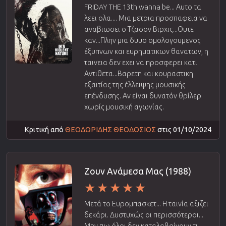
FRIDAY THE 13th wanna be... Αυτο τα
λεει ολα.... Μια μετρια προσπαφεια να
αναβιωσει ο Τζασον Βιρχις...Ουτε
καν...Πλην μια δυυο ομολογουμενος
έξυπνων και ευρηματικων θανατων, η
ταινεια δεν εχει να προσφερει κατι.
Αντιθετα...Βαρετη και κουραστικη
εξαιτίας της έλλειψης μουσικής
επένδυσης. Αν είναι δυνατόν θρίλερ
χωρίς μουσική αγωνίας.
Κριτική από
ΘΕΟΔΩΡΙΔΗΣ ΘΕΟΔΟΣΙΟΣ
στις 01/10/2024
Ζουν Ανάμεσα Μας (1988)
Μετά το Ευρομπασκετ... Η ταινία αξιζει
δεκάρι. Δυστυχώς οι περισσότεροι...
Μην πω όλοι δεν καταλαβαίνουν τι