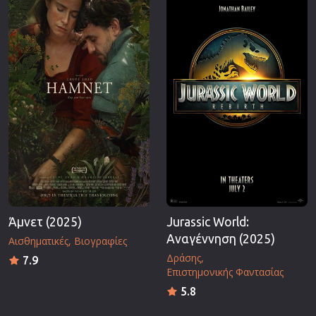
Επιστημονικής Φαντασίας
Εποχής
Ερωτικές
Ευρωπαικός Κινηματογράφος
Θρησκευτικές
Θρίλερ
Ιστορικές
Καταστροφής
Κλασσικές
Άμνετ (2025)
Jurassic World:
Αναγέννηση (2025)
Αισθηματικές
Βιογραφίες
Δράσης
7.9
Επιστημονικής Φαντασίας
5.8