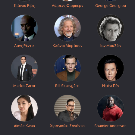
Κιάνου Ριβς
Λώρενς Φίσμπερν
George Georgiou
Λανς Ρέντικ
Κλάνσι Μπράουν
Ίαν ΜακΣέιν
Marko Zaror
Bill Skarsgård
Ντόνι Γιέν
Aimée Kwan
Χιρογιούκι Σανάντα
Shamier Anderson