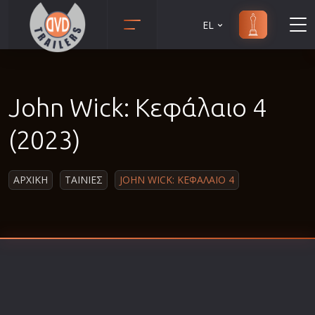
EL
Animation
Anime
John Wick: Κεφάλαιο 4
Αισθηματικές
Αισθησιακές
(2023)
Αστυνομικές
Β' Παγκόσμιος Πόλεμος
ΑΡΧΙΚΗ
ΤΑΙΝΙΕΣ
JOHN WICK: ΚΕΦΑΛΑΙΟ 4
Βιογραφίες
Γουέστερν
Δραματικές
Δράσης
Ελληνικός Κινηματογράφος
Επιβίωσης