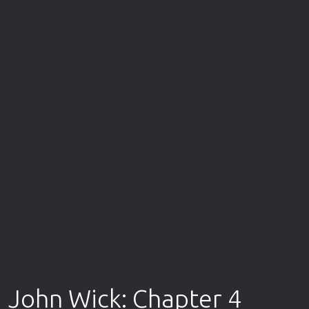
Επιστημονικής Φαντασίας
Εποχής
Ερωτικές
Ευρωπαικός Κινηματογράφος
Θρησκευτικές
Θρίλερ
Ιστορικές
Καταστροφής
Κλασσικές
John Wick: Chapter 4