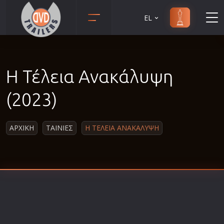
EL
Animation
Anime
Η Τέλεια Ανακάλυψη
Αισθηματικές
Αισθησιακές
(2023)
Αστυνομικές
Β' Παγκόσμιος Πόλεμος
ΑΡΧΙΚΗ
ΤΑΙΝΙΕΣ
Η ΤΕΛΕΙΑ ΑΝΑΚΑΛΥΨΗ
Βιογραφίες
Γουέστερν
Δραματικές
Δράσης
Ελληνικός Κινηματογράφος
Επιβίωσης