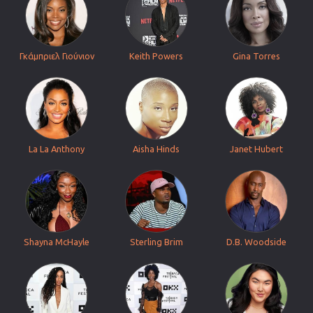
Γκάμπριελ Γιούνιον
Keith Powers
Gina Torres
La La Anthony
Aisha Hinds
Janet Hubert
Shayna McHayle
Sterling Brim
D.B. Woodside