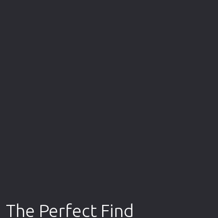
Επιστημονικής Φαντασίας
Εποχής
Ερωτικές
Ευρωπαικός Κινηματογράφος
Θρησκευτικές
Θρίλερ
Ιστορικές
Καταστροφής
Κλασσικές
The Perfect Find