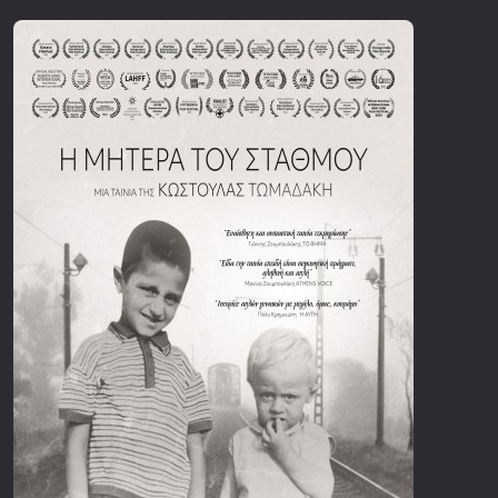
Επιστημονικής Φαντασίας
Εποχής
Ερωτικές
Ευρωπαικός Κινηματογράφος
Θρησκευτικές
Θρίλερ
Ιστορικές
Καταστροφής
Κλασσικές