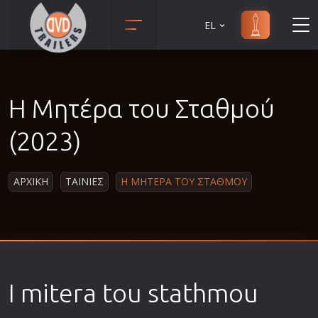
EL
Animation
Anime
Η Μητέρα του Σταθμού
Αισθηματικές
Αισθησιακές
(2023)
Αστυνομικές
Β' Παγκόσμιος Πόλεμος
ΑΡΧΙΚΗ
ΤΑΙΝΙΕΣ
Η ΜΗΤΕΡΑ ΤΟΥ ΣΤΑΘΜΟΥ
Βιογραφίες
Γουέστερν
Δραματικές
Δράσης
I mitera tou stathmou
Ελληνικός Κινηματογράφος
Επιβίωσης