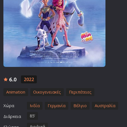
6.0
2022
Animation
Οικογενειακές
Περιπέτειες
Χώρα
Ινδία
Γερμανία
Βέλγιο
Αυστραλία
85'
Διάρκεια
Αγγλικά