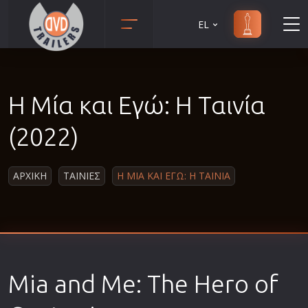
EL
Animation
Anime
Η Μία και Εγώ: Η Ταινία
Αισθηματικές
Αισθησιακές
(2022)
Αστυνομικές
Β' Παγκόσμιος Πόλεμος
ΑΡΧΙΚΗ
ΤΑΙΝΙΕΣ
Η ΜΙΑ ΚΑΙ ΕΓΩ: Η ΤΑΙΝΙΑ
Βιογραφίες
Γουέστερν
Δραματικές
Δράσης
Mia and Me: The Hero of
Ελληνικός Κινηματογράφος
Επιβίωσης