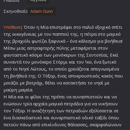
Γλώσσα
Σκηνοθεσία
Adam Gunn
Υπόθεση:
Όταν η Μία επιστρέφει στο παλιό εξοχικό σπίτι
της
οικογένεια
ς με τον παππού της, η πέτρα στο μαγικό
της βραχιόλι φωτίζει ξαφνικά – ένα κάλεσμα για βοήθεια!
Μέσω μιας αστραφτερής πύλης μεταφέρεται στον
φανταστικό
κόσμο
των μονόκερων της Σεντοπίας. Εκεί
συναντά τον μονόκερο Στόρμι και τον Ίκο, ένα ξωτικό
από το Νησί Λώτους, το οποίο χρειάζεται απεγνωσμένα
τη βοήθειά της. Ο Τόξορ, ένας αποκρουστικός κακός που
μοιάζει με βατράχι, θέλει να κατακτήσει το
νησί
με
μαύρη
μαγεία
.
Η Μία και οι
φίλο
ι της πρέπει να συνασπιστούν και να
ενώσουν τρία αρχαία μαγικά πετράδια για να νικήσουν
τον Τόξορ. Η αναζήτηση των πετραδιών εξελίσσεται σε
ένα διασκεδαστικό και συναρπαστικό οδικό
ταξίδι
όπου
πετούν πάνω από επικίνδυνες θάλασσες, σκαρφαλώνουν