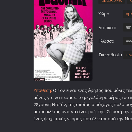
Δραματικές
Επιστημονικής Φαντασίας
Χώρα
Εποχής
Αμε
Ερωτικές
Διάρκεια
98'
Ευρωπαικός Κινηματογράφ
Γλώσσα
Αγγ
Θρησκευτικές
Θρίλερ
Σκηνοθεσία
How
Ιστορικές
Καταστροφής
Κλασσικές
Υπόθεση:
Ο Σον είναι ένας έφηβος που μόλις τελ
μόνος για να περάσει το μεγαλύτερο μέρος του 
28χρονη Νταϊάν, της οποίας ο σύζυγος πολύ συ
μοτοσικλέτας αντί να είναι μαζί της. Σε αυτή την
ένας ψυχωτικός νεαρός που έλκεται από την Ντ