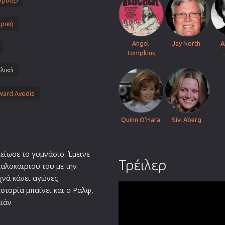
Θρίλερ
Πολεμικές Τέχνες
ρική
Πολιτική
Σπορ
Angel
Jay North
A
Tompkins
ος
Τηλεοπτικές Σειρές
λικά
Τρόμου
Φαντασίας
ard Avedis
Φιλμ Νουάρ
Χριστουγεννιάτικες
Quinn O'Hara
Sivi Aberg
Ρομαντικές Κωμωδίες
είωσε το γυμνάσιο. Έμεινε
Τρέιλερ
καλοκαιριού του με την
χνά κάνει αγώνες
ιστορία
μπαίνει και ο Ραλφ,
αϊάν