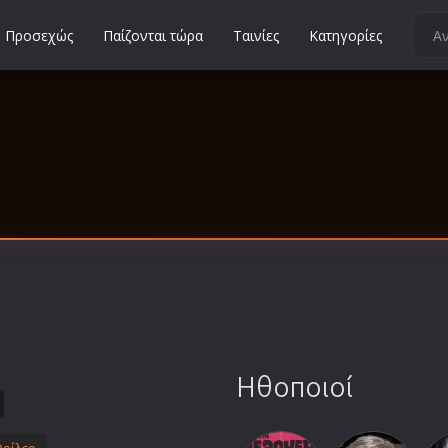
Προσεχώς
Παίζονται τώρα
Ταινίες
Κατηγορίες
Κοινωνικές
Κωμωδίες
Μικρού Μήκους
Μιούζικαλ
Μουσική
Μυστηρίου
Νεανικές
Ντοκιμαντέρ
Οικογενειακές
Παιδικές
Ηθοποιοί
Περιπέτειες
Πολεμικές