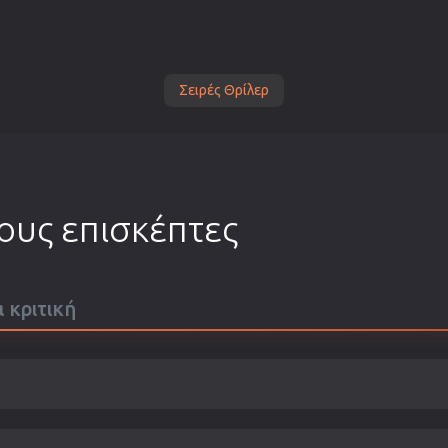
Σειρές Θρίλερ
τους επισκέπτες
α κριτική