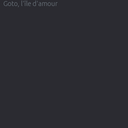
Goto, l'île d'amour
Επιστημονικής Φαντασίας
Εποχής
Ερωτικές
Ευρωπαικός Κινηματογράφος
Θρησκευτικές
Θρίλερ
Ιστορικές
Καταστροφής
Κλασσικές