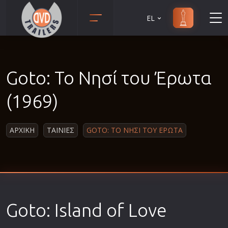
EL
Animation
Anime
Goto: Το Νησί του Έρωτα
Αισθηματικές
Αισθησιακές
(1969)
Αστυνομικές
Β' Παγκόσμιος Πόλεμος
ΑΡΧΙΚΗ
ΤΑΙΝΙΕΣ
GOTO: ΤΟ ΝΗΣΙ ΤΟΥ ΕΡΩΤΑ
Βιογραφίες
Γουέστερν
Δραματικές
Δράσης
Goto: Island of Love
Ελληνικός Κινηματογράφος
Επιβίωσης