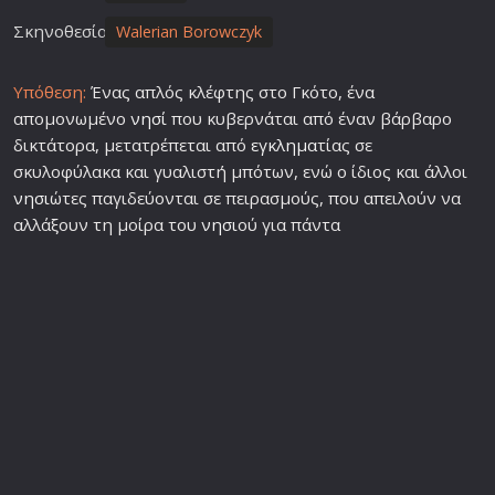
Σκηνοθεσία
Walerian Borowczyk
Υπόθεση:
Ένας απλός κλέφτης στο Γκότο, ένα
απομονωμένο
νησί
που κυβερνάται από έναν βάρβαρο
δικτάτορα, μετατρέπεται από
εγκλημα
τίας σε
σκυλοφύλακα και γυαλιστή μπότων, ενώ ο ίδιος και άλλοι
νησι
ώτες παγιδεύονται σε πειρασμούς, που απειλούν να
αλλάξουν τη μοίρα του
νησι
ού για πάντα