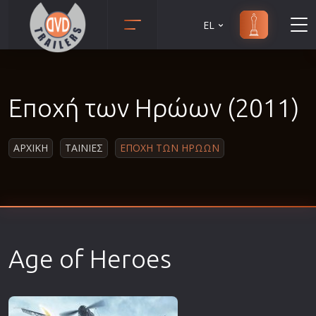
EL
Animation
Anime
Εποχή των Ηρώων (2011)
Αισθηματικές
Αισθησιακές
ΑΡΧΙΚΗ
ΤΑΙΝΙΕΣ
ΕΠΟΧΗ ΤΩΝ ΗΡΩΩΝ
Αστυνομικές
Β' Παγκόσμιος Πόλεμος
Βιογραφίες
Γουέστερν
Δραματικές
Age of Heroes
Δράσης
Ελληνικός Κινηματογράφος
Επιβίωσης