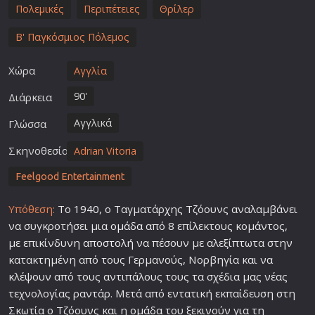
Πολεμικές
Περιπέτειες
Θρίλερ
Β' Παγκόσμιος Πόλεμος
Χώρα
Αγγλία
90'
Διάρκεια
Αγγλικά
Γλώσσα
Σκηνοθεσία
Adrian Vitoria
Feelgood Entertainment
Υπόθεση:
Το
1940
, ο Ταγματάρχης Τζόουνς αναλαμβάνει
να συγκροτήσει μια
ομάδα
από 8 επίλεκτους κομάντος,
με επικίνδυνη
αποστολή
να πέσουν με αλεξίπτωτα στην
κατακτημένη από τους Γερμανούς, Νορβηγία και να
κλέψουν από τους αντιπάλους τους τα σχέδια μας νέας
τεχνολογίας ραντάρ. Μετά από εντατική εκπαίδευση στη
Σκωτία ο Τζόουνς και η
ομάδα
του ξεκινούν για τη