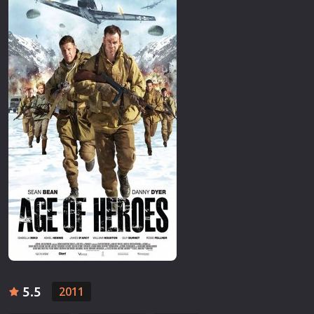
Επιστημονικής Φαντασίας
Εποχής
Ερωτικές
Ευρωπαικός Κινηματογράφος
Θρησκευτικές
Θρίλερ
Ιστορικές
Καταστροφής
Κλασσικές
5.5
2011