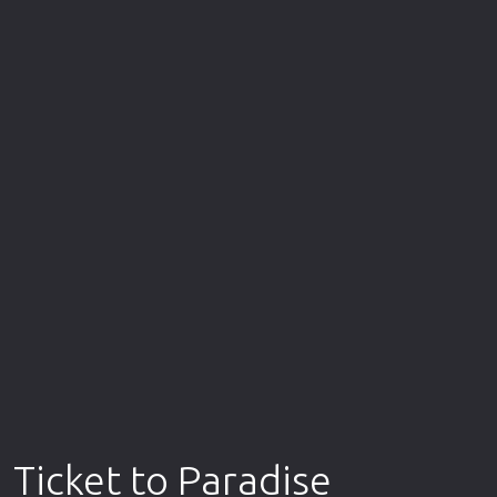
Επιστημονικής Φαντασίας
Εποχής
Ερωτικές
Ευρωπαικός Κινηματογράφος
Θρησκευτικές
Θρίλερ
Ιστορικές
Καταστροφής
Κλασσικές
Ticket to Paradise