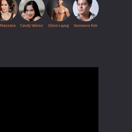
 Manzano
Candy Veloso
Ghion Layug
Seonwoo Kim