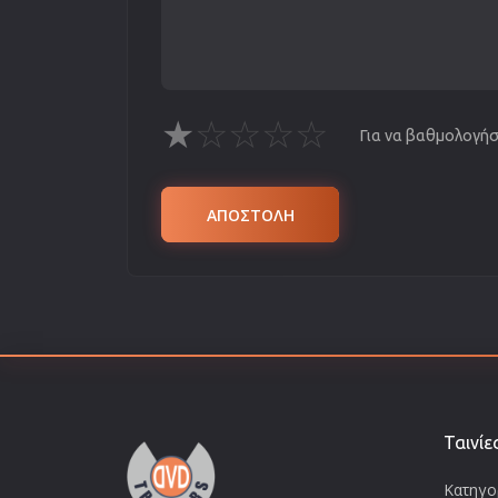
★
☆
☆
☆
☆
Για να βαθμολογήσε
ΑΠΟΣΤΟΛΗ
Ταινίε
Κατηγορ