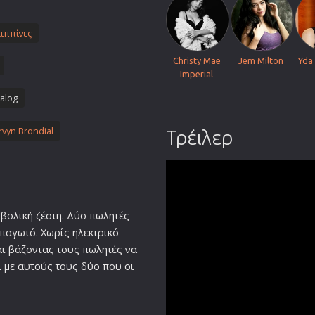
Πολεμικές Τέχνες
ιππίνες
Πολιτική
Σπορ
Christy Mae
Jem Milton
Yda
Imperial
ος
Τηλεοπτικές Σειρές
alog
Τρόμου
Φαντασίας
vyn Brondial
Τρέιλερ
Φιλμ Νουάρ
Χριστουγεννιάτικες
Ρομαντικές Κωμωδίες
βολική ζέστη. Δύο πωλητές
παγωτό. Χωρίς ηλεκτρικό
αι βάζοντας τους πωλητές να
 με αυτούς τους δύο που οι