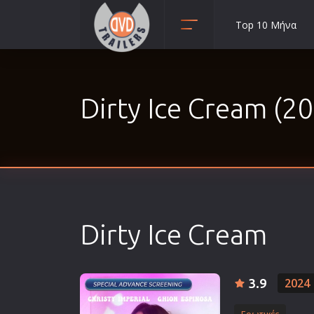
Top 10 Μήνα
Animation
Anime
Dirty Ice Cream (2
Αισθηματικές
Αισθησιακές
Αστυνομικές
Β' Παγκόσμιος Πόλεμος
Βιογραφίες
Γουέστερν
Dirty Ice Cream
Δραματικές
Δράσης
Ελληνικός Κινηματογράφος
3.9
2024
Επιβίωσης