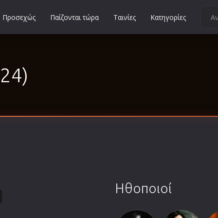
Προσεχώς
Παίζονται τώρα
Ταινίες
Κατηγορίες
Κοινωνικές
Κωμωδίες
024)
Μικρού Μήκους
Μιούζικαλ
Μουσική
Μυστηρίου
Νεανικές
Ντοκιμαντέρ
Οικογενειακές
Παιδικές
Ηθοποιοί
Περιπέτειες
Πολεμικές