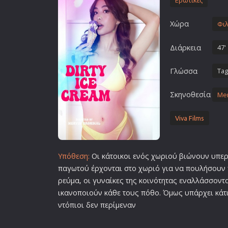
Ερωτικές
Επιστημονικής Φαντασίας
Χώρα
Εποχής
Φιλ
Ερωτικές
Διάρκεια
47'
Ευρωπαικός Κινηματογράφ
Γλώσσα
Tag
Θρησκευτικές
Θρίλερ
Σκηνοθεσία
Mer
Ιστορικές
Καταστροφής
Viva Films
Κλασσικές
Υπόθεση:
Οι κάτοικοι ενός χωριού βιώνουν υπερ
παγωτού έρχονται στο χωριό για να πουλήσουν 
ρεύμα, οι γυναίκες της κοινότητας εναλλάσσοντ
ικανοποιούν κάθε τους πόθο. Όμως υπάρχει κάτι
ντόπιοι δεν περίμεναν