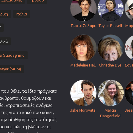
Δραματικές
Τρόμου
Πολεμικές Τέχνες
ρική
Ιταλία
Πολιτική
Σπορ
Τιμοτέ Σαλαμέ
Taylor Russell
Μαρ
'
ος
Τηλεοπτικές Σειρές
λικά
Τρόμου
Φαντασίας
a Guadagnino
Φιλμ Νουάρ
Madeleine Hall
Christine Dye
Σον 
Χριστουγεννιάτικες
Mayer (MGM)
Ρομαντικές Κωμωδίες
που θέλει τα ίδια πράγματα
ι άνθρωποι θαυμάζουν και
ές, ντροπιαστικές ανάγκες
Jake Horowitz
Marcia
Jess
 της για το κακό που κάνει,
Dangerfield
α την αίσθηση της ταυτότητάς
μο
και πώς τη βλέπουν οι