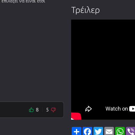
επιλέξει να είναι έτσι
Τρέιλερ
8
5
Share
Facebook
Twitter
Email
Wha