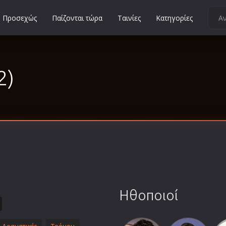
Προσεχώς
Παίζονται τώρα
Ταινίες
Κατηγορίες
Κοινωνικές
Κωμωδίες
2)
Μικρού Μήκους
Μιούζικαλ
Μουσική
Μυστηρίου
Νεανικές
Ντοκιμαντέρ
Οικογενειακές
Παιδικές
Ηθοποιοί
Περιπέτειες
Πολεμικές