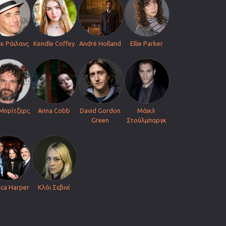
κ Ράιλανς
Kendle Coffey
André Holland
Ellie Parker
Μπρίτζερς
Anna Cobb
David Gordon
Μάικλ
Green
Στούλμπαργκ
ica Harper
Κλόι Σεβινί