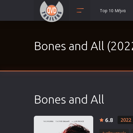
Top 10 Μήνα
Animation
Anime
Bones and All (202
Αισθηματικές
Αισθησιακές
Αστυνομικές
Β' Παγκόσμιος Πόλεμος
Βιογραφίες
Γουέστερν
Bones and All
Δραματικές
Δράσης
Ελληνικός Κινηματογράφος
6.8
2022
Επιβίωσης