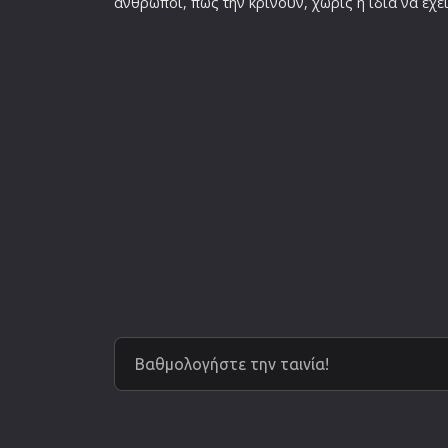
άνθρωποι, πώς την κρίνουν, χωρίς η ίδια να έχει 
Βαθμολογήστε την ταινία!