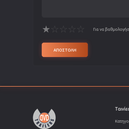
★
☆
☆
☆
☆
Για να βαθμολογήσε
ΑΠΟΣΤΟΛΗ
Ταινίε
Κατηγορ