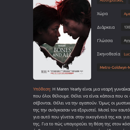
Αισθηματικές
Επιστημονικής Φαντασίας
Χώρα
Εποχής
Αμε
Ερωτικές
Διάρκεια
130
Ευρωπαικός Κινηματογράφ
Γλώσσα
Αγγ
Θρησκευτικές
Θρίλερ
Σκηνοθεσία
Luc
Ιστορικές
Καταστροφής
Metro-Goldwyn-
Κλασσικές
Υπόθεση:
Η Maren Yearly είναι μια νεαρή
γυναίκα
που όλοι θέλουμε. Θέλει να είναι κάποια που ο
σέβονται. Θέλει να την αγαπούν. Όμως οι μυστικ
της την ανάγκασαν να εξοριστεί. Μισεί τον εαυτό
για αυτό που γίνεται στην οικογένειά της και γι
της. Για το πώς υπαγορεύει τη θέση της στον
κόσ