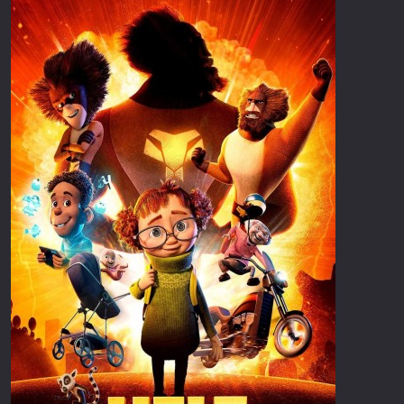
Επιστημονικής Φαντασίας
Εποχής
Ερωτικές
Ευρωπαικός Κινηματογράφος
Θρησκευτικές
Θρίλερ
Ιστορικές
Καταστροφής
Κλασσικές