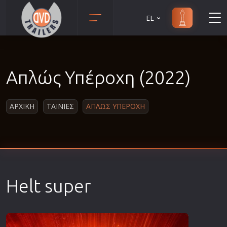
EL
Animation
Anime
Απλώς Υπέροχη (2022)
Αισθηματικές
Αισθησιακές
ΑΡΧΙΚΗ
ΤΑΙΝΙΕΣ
ΑΠΛΩΣ ΥΠΕΡΟΧΗ
Αστυνομικές
Β' Παγκόσμιος Πόλεμος
Βιογραφίες
Γουέστερν
Δραματικές
Helt super
Δράσης
Ελληνικός Κινηματογράφος
Επιβίωσης