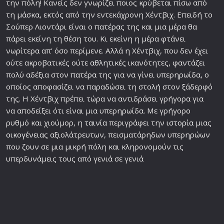
την πόλη! Κανείς δεν γνωρίζει ποιος κρύβεται πίσω από
τη μάσκα, εκτός από την εντεκάχρονη Χέντβιχ. Επειδή το
Σούπερ Λιοντάρι είναι ο
πατέρα
ς της και μια μέρα θα
πάρει εκείνη τη θέση του. Κι εκείνη η μέρα φτάνει
νωρίτερα απ’ όσο περίμενε. Αλλά η Χέντβιχ, που δεν έχει
ούτε ακροβατικές ούτε
αθλητικές
ικανότητες, φαντάζει
πολύ αδέξια στον
πατέρα
της για να γίνει υπερηρωίδα, ο
οποίος αποφασίζει να παραδώσει τη στολή στον ξάδερφό
της. Η Χέντβιχ πρέπει τώρα να αντιδράσει γρήγορα για
να αποδείξει ότι είναι μια υπερηρωίδα. Με γρήγορο
ρυθμό και χιούμορ, η
ταινία
περιγράφει την
ιστορία
μιας
οικογένεια
ς αξιολάτρευτων, πεισματάρηδων υπερηρώων
που ζουν σε μια μικρή πόλη και κληρονομούν τις
υπερδυνάμεις τους από γενιά σε γενιά