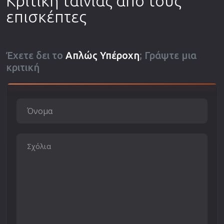
Κριτική ταινίας από τους
επισκέπτες
Έχετε δει το
Απλώς Υπέροχη
; Γράψτε μια
κριτική