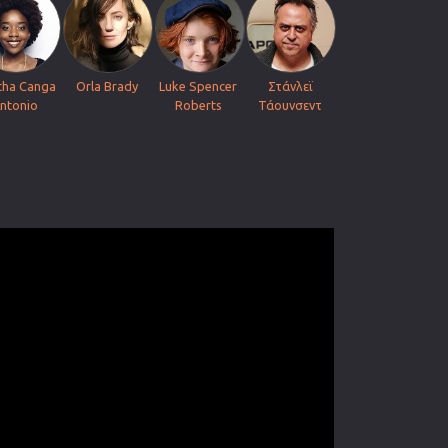
tha Canga
Orla Brady
Luke Spencer
Στάνλεϊ
ntonio
Roberts
Τάουνσεντ