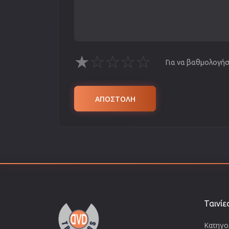
★
☆
☆
☆
☆
Για να βαθμολογήσε
ΑΠΟΣΤΟΛΗ
Ταινίε
Κατηγορ