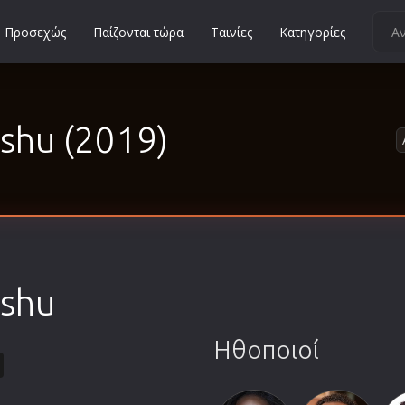
Προσεχώς
Παίζονται τώρα
Ταινίες
Κατηγορίες
Κοινωνικές
Κωμωδίες
ishu (2019)
Μικρού Μήκους
Μιούζικαλ
Μουσική
Μυστηρίου
Νεανικές
Ντοκιμαντέρ
ishu
Οικογενειακές
Παιδικές
Ηθοποιοί
Περιπέτειες
Πολεμικές