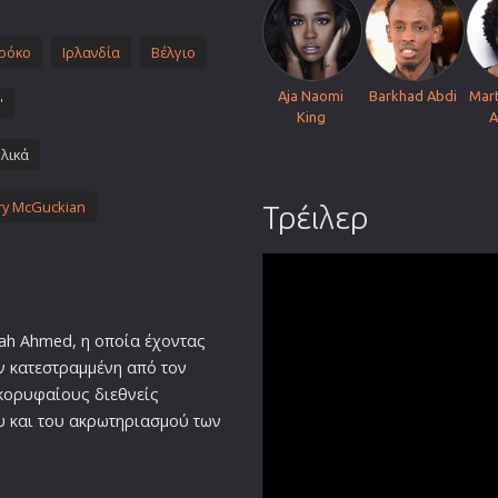
Πολεμικές Τέχνες
ρόκο
Ιρλανδία
Πολιτική
Βέλγιο
Σπορ
Aja Naomi
Barkhad Abdi
Mar
'
King
A
ος
Τηλεοπτικές Σειρές
λικά
Τρόμου
Φαντασίας
y McGuckian
Τρέιλερ
Φιλμ Νουάρ
Χριστουγεννιάτικες
Ρομαντικές Κωμωδίες
rah Ahmed, η οποία έχοντας
ν κατεστραμμένη από τον
 κορυφαίους διεθνείς
υ και του ακρωτηριασμού των