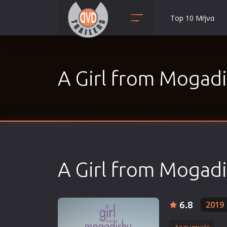
Top 10 Μήνα
Animation
Anime
A Girl from Mogad
Αισθηματικές
Αισθησιακές
Αστυνομικές
Β' Παγκόσμιος Πόλεμος
Βιογραφίες
Γουέστερν
A Girl from Mogad
Δραματικές
Δράσης
Ελληνικός Κινηματογράφος
6.8
2019
Επιβίωσης