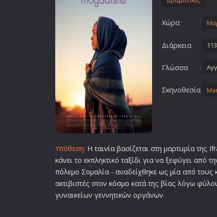
Δραματικές
Επιστημονικής Φαντασίας
Χώρα
Εποχής
Μα
Ερωτικές
Διάρκεια
113
Ευρωπαικός Κινηματογράφ
Γλώσσα
Αγγ
Θρησκευτικές
Θρίλερ
Σκηνοθεσία
Mar
Ιστορικές
Καταστροφής
Κλασσικές
Υπόθεση:
Η
ταινία
βασίζεται στη μαρτυρία της If
κάνει το εκπληκτικό
ταξίδι
για να ξεφύγει από τη
πόλεμο
Σομαλία - αναδείχθηκε ως μία από τους
ακτιβιστές στον
κόσμο
κατά της βίας λόγω φύλο
γυναικείων γεννητικών οργάνων