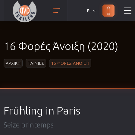
EL
Animation
Anime
16 Φορές Άνοιξη (2020)
Αισθηματικές
Αισθησιακές
ΑΡΧΙΚΗ
ΤΑΙΝΙΕΣ
16 ΦΟΡΕΣ ΆΝΟΙΞΗ
Αστυνομικές
Β' Παγκόσμιος Πόλεμος
Βιογραφίες
Γουέστερν
Δραματικές
Frühling in Paris
Δράσης
Ελληνικός Κινηματογράφος
Seize printemps
Επιβίωσης