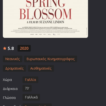
5.8
2020
Νεανικές
Ευρωπαικός Κινηματογράφος
Δραματικές
Αισθηματικές
Χώρα
Γαλλία
73'
Διάρκεια
Γαλλικά
Γλώσσα