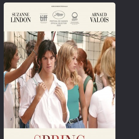
Επιστημονικής Φαντασίας
Εποχής
Ερωτικές
Ευρωπαικός Κινηματογράφος
Θρησκευτικές
Θρίλερ
Ιστορικές
Καταστροφής
Κλασσικές