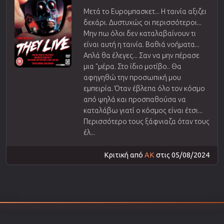
Μετά το Ευρομπασκετ... Η ταινία αξιζει
δεκάρι. Δυστυχώς οι περισσότεροι...
Μην πω όλοι δεν καταλαβαίνουν τι
είναι αυτή η ταινία. Βαθιά νοήματα...
Απλά θα έλεγες... Σαν να μην πέρασε
μια "μέρα. Στο ίδιο μοτίβο.. Θα
αφηγηθώ την προσωπική μου
εμπειρία. Όταν έβλεπα όλο τον κόσμο
από ψηλά και προσπαθούσα να
καταλάβω γιατί ο κόσμος είναι έτσι...
Περισσότερο τους ξάφνιαζα όταν τους
έλ...
Κριτική από
AK
στις 05/08/2024