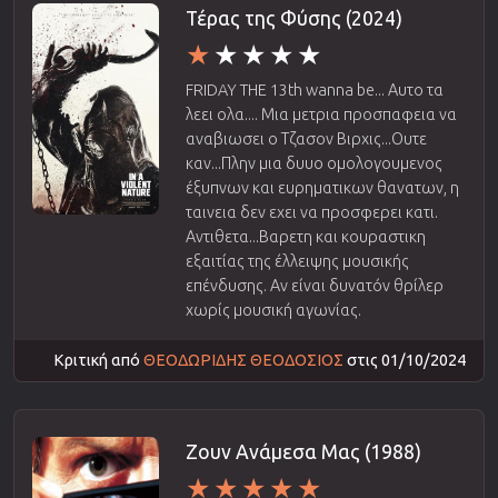
Τέρας της Φύσης (2024)
FRIDAY THE 13th wanna be... Αυτο τα
λεει ολα.... Μια μετρια προσπαφεια να
αναβιωσει ο Τζασον Βιρχις...Ουτε
καν...Πλην μια δυυο ομολογουμενος
έξυπνων και ευρηματικων θανατων, η
ταινεια δεν εχει να προσφερει κατι.
Αντιθετα...Βαρετη και κουραστικη
εξαιτίας της έλλειψης μουσικής
επένδυσης. Αν είναι δυνατόν θρίλερ
χωρίς μουσική αγωνίας.
Κριτική από
ΘΕΟΔΩΡΙΔΗΣ ΘΕΟΔΟΣΙΟΣ
στις 01/10/2024
Ζουν Ανάμεσα Μας (1988)