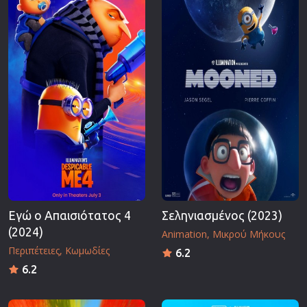
Επιστημονικής Φαντασίας
Εποχής
Ερωτικές
Ευρωπαικός Κινηματογράφος
Θρησκευτικές
Θρίλερ
Ιστορικές
Καταστροφής
Κλασσικές
Εγώ ο Απαισιότατος 4
Σεληνιασμένος (2023)
(2024)
Animation
Μικρού Μήκους
Περιπέτειες
Κωμωδίες
6.2
6.2