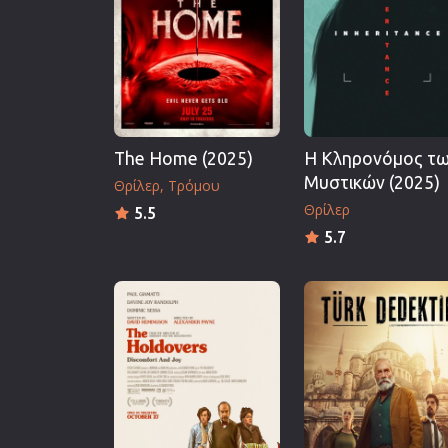
Επιστημονικής Φαντασίας
Εποχής
Ερωτικές
Ευρωπαικός Κινηματογράφ
Θρησκευτικές
The Home (2025)
Η Κληρονόμος τ
Θρίλερ
Μυστικών (2025)
Θρίλερ
Τρόμου
Ιστορικές
Θρίλερ
5.5
Καταστροφής
5.7
Κλασσικές