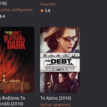
016)
Κωμωδίες
μωδίες
Αισθηματικές
5.6
6.4
 Φοβάσαι Το
Το Χρέος (2010)
οτάδι (2010)
Θρίλερ
Δραματικές