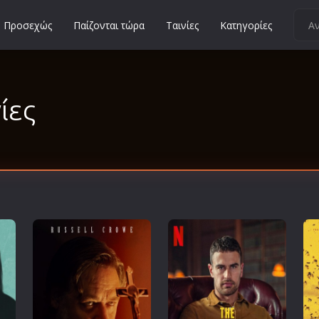
Προσεχώς
Παίζονται τώρα
Ταινίες
Κατηγορίες
Κοινωνικές
Κωμωδίες
ίες
Μικρού Μήκους
Μιούζικαλ
Μουσική
Μυστηρίου
Νεανικές
Ντοκιμαντέρ
Οικογενειακές
Παιδικές
Περιπέτειες
Πολεμικές