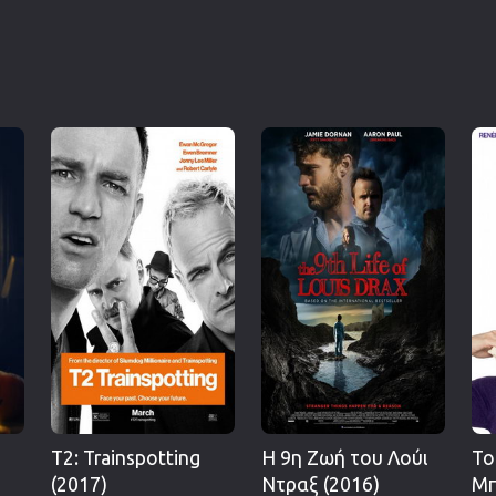
T2: Trainspotting
Η 9η Ζωή του Λούι
Το
(2017)
Ντραξ (2016)
Μπ