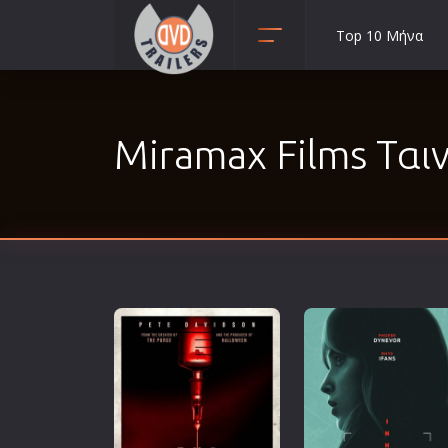
Top 10 Μήνα
Animation
Anime
Miramax Films Ταιν
Αισθηματικές
Αισθησιακές
Αστυνομικές
Β' Παγκόσμιος Πόλεμος
Βιογραφίες
Γουέστερν
Δραματικές
Δράσης
Ελληνικός Κινηματογράφος
Επιβίωσης