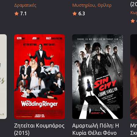
(2
Δραματικές
Μυστηρίου
Θρίλερ
Κω
7.1
6.3
Ζητείται Κουμπάρος
Αμαρτωλή Πόλη: Η
Μη
(2015)
Κυρία Θέλει Φόνο
Σκ