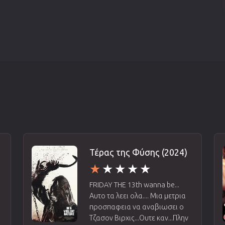
Τέρας της Φύσης (2024)
FRIDAY THE 13th wanna be...
ι
Αυτο τα λεει ολα.... Μια μετρια
προσπαφεια να αναβιωσει ο
Τζασον Βιρχις...Ουτε καν...Πλην