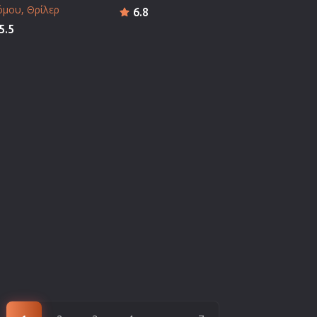
όμου
Θρίλερ
6.8
5.5