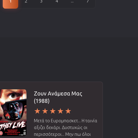
1
2
3
4
...
7
Ζουν Ανάμεσα Μας
(1988)
Μετά το Ευρομπασκετ... Η ταινία
αξιζει δεκάρι. Δυστυχώς οι
περισσότεροι... Μην πω όλοι