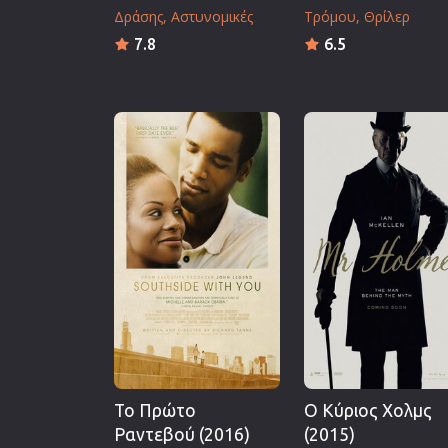
Δράσης
Αστυνομικές
Τρόμου
Θρίλερ
7.8
6.5
Το Πρώτο
Ο Κύριος Χολμς
Ραντεβού (2016)
(2015)