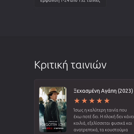
Εμφάνιση 1-24 από 152 ταινίες
Κριτική ταινιών
Ξεχασμένη Αγάπη (2023)
Ίσως η καλύτερη ταινία που
έχω ποτέ δει. Η πλοκή δεν κάνε
κοιλιά, εξελίσσεται φυσικά και
ανατρεπτικά, τα κουστούμια