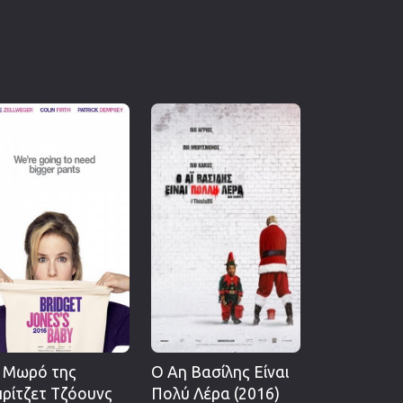
 Μωρό της
Ο Αη Βασίλης Είναι
ρίτζετ Τζόουνς
Πολύ Λέρα (2016)