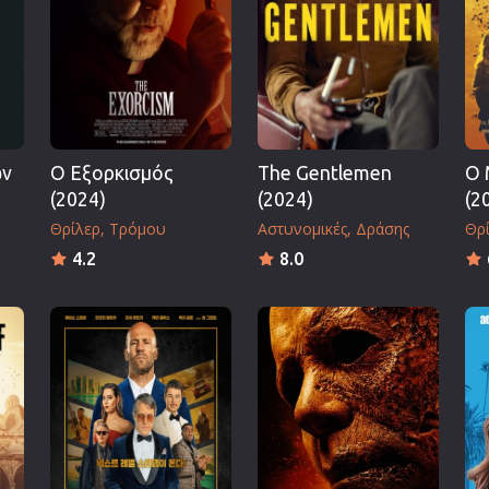
Πολεμικές Τέχνες
Πολιτική
Σπορ
ος
Τηλεοπτικές Σειρές
Τρόμου
ων
Ο Εξορκισμός
The Gentlemen
Ο 
Φαντασίας
(2024)
(2024)
(2
Φιλμ Νουάρ
Θρίλερ
Τρόμου
Αστυνομικές
Δράσης
Θρ
Χριστουγεννιάτικες
4.2
8.0
Ρομαντικές Κωμωδίες