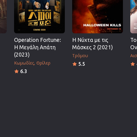
Operation Fortune:
Η Νύχτα με τις
Το
Η Μεγάλη Απάτη
Μάσκες 2 (2021)
Ον
(2023)
Τρόμου
Αισ
Κωμωδίες
Θρίλερ
5.5
6.3