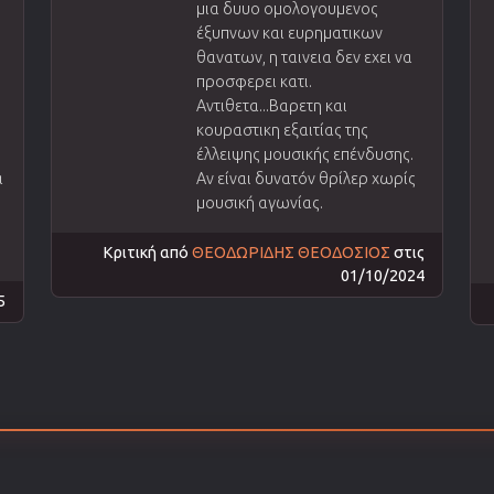
μια δυυο ομολογουμενος
έξυπνων και ευρηματικων
θανατων, η ταινεια δεν εχει να
προσφερει κατι.
Αντιθετα...Βαρετη και
κουραστικη εξαιτίας της
έλλειψης μουσικής επένδυσης.
α
Αν είναι δυνατόν θρίλερ χωρίς
μουσική αγωνίας.
Κριτική από
ΘΕΟΔΩΡΙΔΗΣ ΘΕΟΔΟΣΙΟΣ
στις
01/10/2024
5