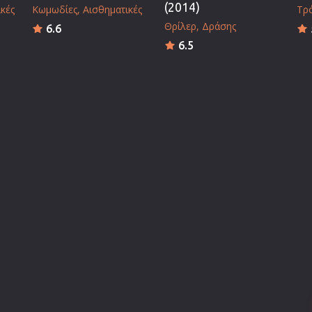
(2014)
κές
Κωμωδίες
Αισθηματικές
Τρ
Θρίλερ
Δράσης
6.6
6.5