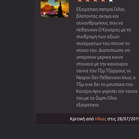
Εξαιρετικη σατιρα.Γελας
βλεποντας ακομα και
συνανθρωπους σου να
πεθαινουν.Ο Κουτρας με τη
συνδρομη των αξιων
συνεργατων του πετυχε το
στοχο του. Διαπιστωσα οτι
υπαρχουν μερικα κοινα
στοιχεια με την καινουρια
ταινια του Τζιμ Τζαρμους οι
Νεκροι δεν Πεθαινουν.Ισως ο
Τζιμ ειχε δει το μουσακα του
Κουτρα πριν γυρισει την ταινια
του με τα ζομπι.Ολοι
εξαιρετικοι
Κριτική από
Ηλιας
στις 28/07/201