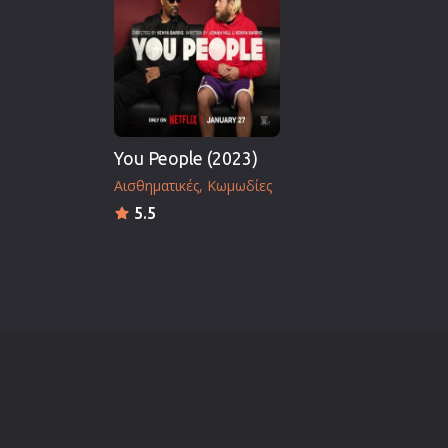
Επιστημονικής Φαντασίας
Εποχής
Ερωτικές
Ευρωπαικός Κινηματογράφ
Θρησκευτικές
You People (2023)
Θρίλερ
Αισθηματικές
Κωμωδίες
Ιστορικές
5.5
Καταστροφής
Κλασσικές