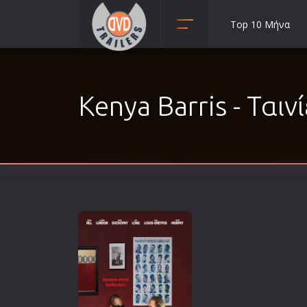
Top 10 Μήνα
Animation
Anime
Kenya Barris - Ταιν
Αισθηματικές
Αισθησιακές
Αστυνομικές
Β' Παγκόσμιος Πόλεμος
Βιογραφίες
Γουέστερν
Δραματικές
Δράσης
Ελληνικός Κινηματογράφος
Επιβίωσης