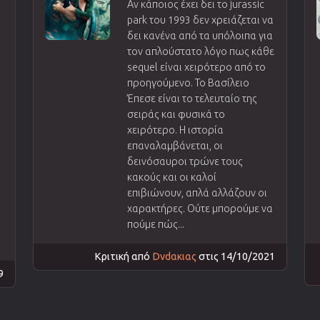
Αν κάποιος έχει δει το jurassic
park του 1993 δεν χρειάζεται να
δει κανένα από τα υπόλοιπα για
τον απλούστατο λόγο πως κάθε
sequel είναι χειρότερο από το
προηγούμενο. Το Βασίλειο
Έπεσε είναι το τελευταίο της
σειράς και φυσικά το
χειρότερο. Η ιστορία
επαναλαμβάνεται, οι
δεινόσαυροι τρώνε τους
κακούς και οι καλοί
επιβιώνουν, απλά αλλάζουν οι
χαρακτήρες. Ούτε μπορούμε να
πούμε πώς...
Κριτική από
Dvdακιας
στις 14/10/2021
9