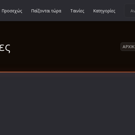
Προσεχώς
Παίζονται τώρα
Ταινίες
Κατηγορίες
Κοινωνικές
Κωμωδίες
ίες
Μικρού Μήκους
ΑΡΧΙΚ
Μιούζικαλ
Μουσική
Μυστηρίου
Νεανικές
Ντοκιμαντέρ
Οικογενειακές
Παιδικές
Περιπέτειες
Πολεμικές