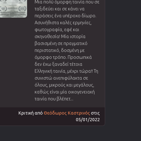
Μια πολύ όμορφη ταινία που σε
ταξιδεύει και σε κάνει να
περάσεις ένα υπέροχο δίωρο.
Ασυνήθιστα καλές ερμηνίες,
φωτογραφία, εφέ και
σκηνοθεσία! Μία ιστορία
βασισμένη σε πραγματικό
περιστατικό, δοσμένη με
όμορφο τρόπο. Προσωπικά
δεν έχω ξαναδεί τέτοια
Ελληνική ταινία, μέχρι τώρα!! Τη
συνιστώ ανεπιφύλακτα σε
όλους, μικρούς και μεγάλους,
καθώς είναι μία οικογενειακή
ταινία που βλέπετ...
Κριτική από
Θεόδωρος Καστρινός
στις
05/01/2022