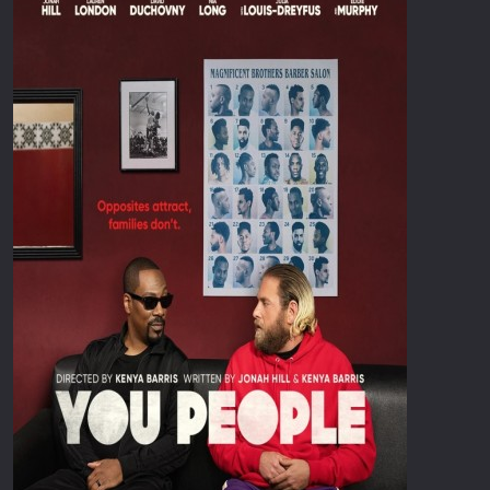
Επιστημονικής Φαντασίας
Εποχής
Ερωτικές
Ευρωπαικός Κινηματογράφος
Θρησκευτικές
Θρίλερ
Ιστορικές
Καταστροφής
Κλασσικές