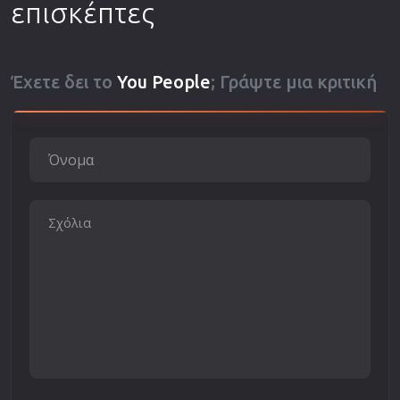
επισκέπτες
Έχετε δει το
You People
; Γράψτε μια κριτική