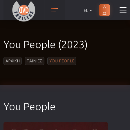
EL
Animation
Anime
You People (2023)
Αισθηματικές
Αισθησιακές
ΑΡΧΙΚΗ
ΤΑΙΝΙΕΣ
YOU PEOPLE
Αστυνομικές
Β' Παγκόσμιος Πόλεμος
Βιογραφίες
Γουέστερν
Δραματικές
You People
Δράσης
Ελληνικός Κινηματογράφος
Επιβίωσης