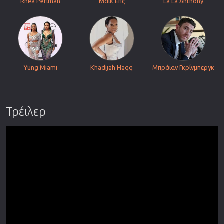
Rhea Perlman
Μάικ Επς
La La Anthony
Yung Miami
Khadijah Haqq
Μπράιαν Γκρίνμπεργκ
Τρέιλερ