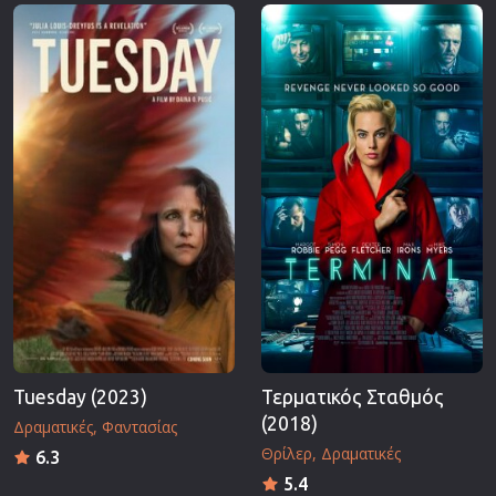
Επιστημονικής Φαντασίας
Εποχής
Ερωτικές
Ευρωπαικός Κινηματογράφος
Θρησκευτικές
Θρίλερ
Ιστορικές
Καταστροφής
Κλασσικές
Tuesday (2023)
Τερματικός Σταθμός
(2018)
Δραματικές
Φαντασίας
Θρίλερ
Δραματικές
6.3
5.4