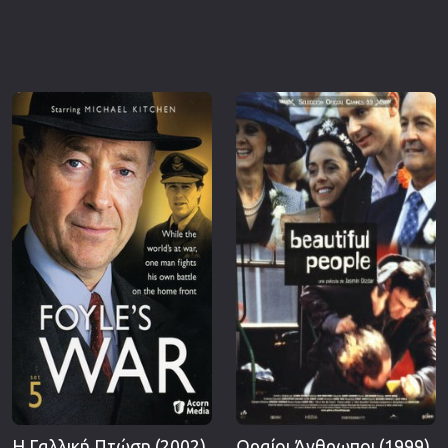
Η Γαλλική Πτώση (2002)
Ωραίοι Άνθρωποι (1999)