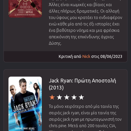
Άλλες είναι κωμικές και βίαιες και
άλλες πλήρως δραματικές. Οι αλλαγή
του ύφους μου κρατάει το ενδιαφέρον
ενώ κάθε μία από τις έξι ιστορίες έχει
ένα βαθύτερο νόημα και μια φρέσκια
απεικόνιση της επικίνδυνης άγριας
Δύσης.
Κριτική από
Nick
στις 08/06/2023
Jack Ryan: Πρώτη Αποστολή
(2013)
Το μόνο χειρότερο από μία ταινία της
σειράς jack ryan, είναι μία ταινία της
σειράς jack ryan με πρωταγωνιστή τον
chris pine. Μετά από 200 ταινίες CIA,