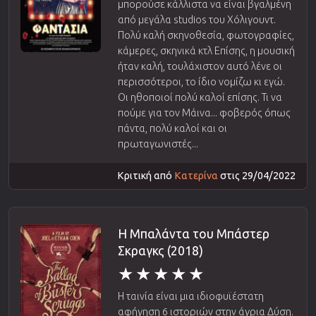
μπορούσε κάλλιστα να είναι βγαλμένη
από μεγάλα studios του Χόλιγουντ.
Πολύ καλή σκηνοθεσία, φωτογραφίες,
κάμερες, σκηνικά κτλ Επίσης, η μουσική
ήταν καλή, τουλάχιστον αυτό λένε οι
περισσότεροι, το ίδιο νομίζω κι εγώ.
Οι ηθοποιοί πολύ καλοί επίσης. Τι να
πούμε για τον Μάινα... φοβερός όπως
πάντα, πολύ καλοί και οι
πρωταγωνιστές...
Κριτική από
Κατερίνα
στις 29/04/2022
Η Μπαλάντα του Μπάστερ
Σκραγκς (2018)
Η ταινία είναι μια ιδιοφυϊέστατη
αφήγηση 6 ιστοριών στην άγρια Δύση.