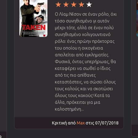
Ο Λίαμ Νίσον σε έναν ρόλο, όχι
τόσο συνηθισμένο γι αυτόν
μέχρι τότε, αλλά σε έναν πολύ
συνηθισμένο χολιγουντιανό
ρόλο: ένας πρώην πράκτορας
του οποίου η οικογένεια
απειλείται από εγκληματίες.
Φυσικά, όντας υπερήρωας, θα
καταφέρει να σωθεί ο ίδιος
από τις πιο απίθανες
καταστάστεις, να σώσει όλους
τους καλούς και να σκοτώσει
όλους τους κακούς! Κατά τα
άλλα, πρόκειται για μια
καλοστημένη...
Κριτική από
Max
στις 07/07/2018
9