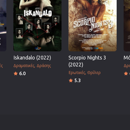
Πολεμικές Τέχνες
Πολιτική
Σπορ
ος
Τηλεοπτικές Σειρές
Τρόμου
Φαντασίας
Iskandalo (2022)
Scorpio Nights 3
Μά
Φιλμ Νουάρ
(2022)
ές
Δραματικές
Δράσης
Δρα
Χριστουγεννιάτικες
Ερωτικές
Θρίλερ
6.0
Ρομαντικές Κωμωδίες
5.3