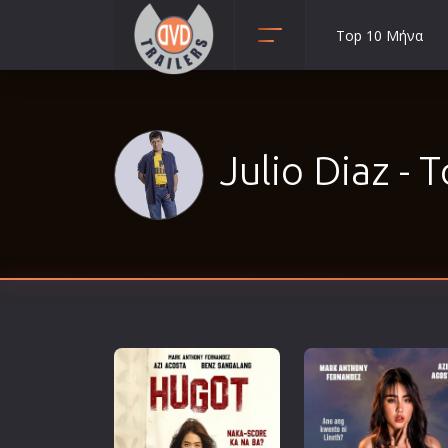
Top 10 Μήνα
Animation
Anime
Αισθηματικές
Julio Diaz - Τ
Αισθησιακές
Αστυνομικές
Β' Παγκόσμιος Πόλεμος
Βιογραφίες
Γουέστερν
Δραματικές
Δράσης
Ελληνικός Κινηματογράφος
Επιβίωσης