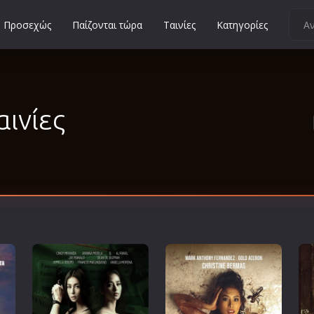
Προσεχώς
Παίζονται τώρα
Ταινίες
Κατηγορίες
Κοινωνικές
Κωμωδίες
Μικρού Μήκους
αινίες
Μιούζικαλ
Μουσική
Μυστηρίου
Νεανικές
Ντοκιμαντέρ
Οικογενειακές
Παιδικές
Περιπέτειες
Πολεμικές