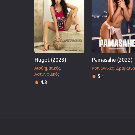
Επιστημονικής Φαντασίας
Εποχής
Ερωτικές
Ευρωπαικός Κινηματογράφ
Θρησκευτικές
Θρίλερ
Hugot (2023)
Pamasahe (2022)
Ιστορικές
Αισθηματικές
Κοινωνικές
Δραματικ
Καταστροφής
Αστυνομικές
5.1
Κλασσικές
4.3