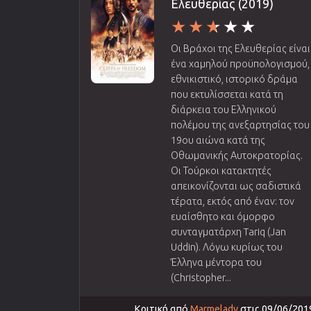
Ελευθερίας (2019)
Οι Βράχοι της Ελευθερίας είναι
ένα χαμηλού προϋπολογισμού,
εθνικιστικό, ιστορικό δράμα
που εκτυλίσσεται κατά τη
διάρκεια του Ελληνικού
πολέμου της ανεξαρτησίας του
19ου αιώνα κατά της
Οθωμανικής Αυτοκρατορίας.
Οι Τούρκοι κατακτητές
απεικονίζονται ως σαδιστικά
τέρατα, εκτός από έναν: τον
ευαίσθητο και όμορφο
συνταγματάρχη Tariq (Jan
Uddin). Λόγω κυρίως του
Έλληνα μέντορα του
(Christopher...
Κριτική από
Marmelady
στις 09/06/201