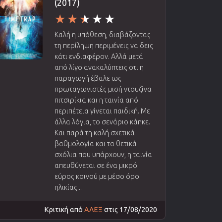
(2017)
Καλή η υπόθεση, διαβάζοντας
τη περίληψη περιμένεις να δεις
κάτι ενδιαφέρον. Αλλά μετά
από λίγο ανακαλύπτεις οτι η
παραγωγή έβαλε ως
πρωταγωνιστές μισή ντουζίνα
πιτσιρίκια και η ταινία από
περιπέτεια γίνεται παιδική. Με
άλλα λόγια, το σενάριο κάηκε.
Και παρά τη καλή σχετικά
βαθμολογία και τα θετικά
σχόλια που υπάρχουν, η ταινία
απευθύνεται σε ένα μικρό
εύρος κοινού με μέσο όρο
ηλικίας...
Κριτική από
ΑΛΕΞ
στις 17/08/2020