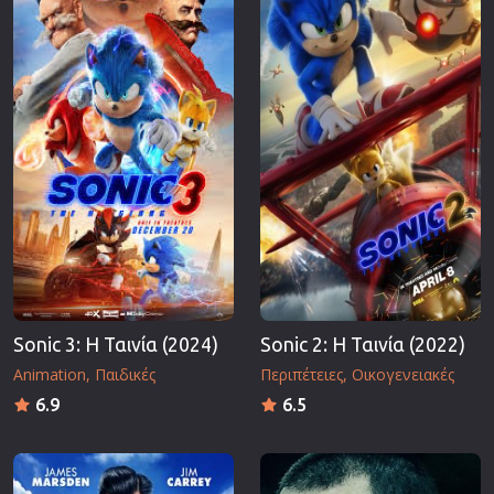
Επιστημονικής Φαντασίας
Εποχής
Ερωτικές
Ευρωπαικός Κινηματογράφος
Θρησκευτικές
Θρίλερ
Ιστορικές
Καταστροφής
Κλασσικές
Sonic 3: Η Ταινία (2024)
Sonic 2: Η Ταινία (2022)
Animation
Παιδικές
Περιπέτειες
Οικογενειακές
6.9
6.5