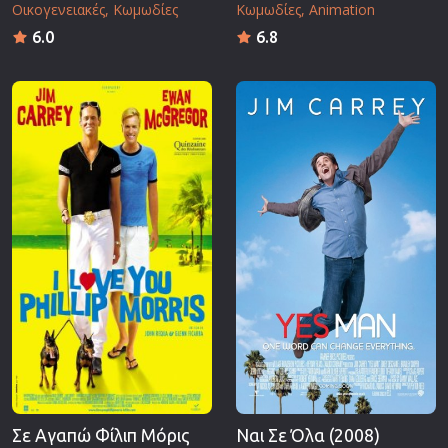
Οικογενειακές
Κωμωδίες
Κωμωδίες
Animation
6.0
6.8
Σε Αγαπώ Φίλιπ Μόρις
Ναι Σε Όλα (2008)