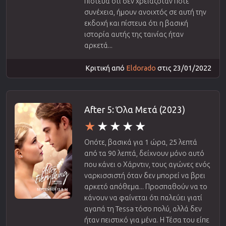
πίστευα ότι δεν χρειαζόταν ποτέ
συνέχεια, ήμουν ανοιχτός σε αυτή την
εκδοχή και πίστευα ότι η βασική
ιστορία αυτής της ταινίας ήταν
αρκετά...
Κριτική από
Eldorado
στις 23/01/2022
After 5: Όλα Μετά (2023)
Οπότε, βασικά για 1 ώρα, 25 λεπτά
από τα 90 λεπτά, δείχνουν μόνο αυτό
που κάνει ο Χάρντιν, τους αγώνες ενός
ναρκισσιστή όταν δεν μπορεί να βρει
αρκετό απόθεμα... Προσπαθούν να το
κάνουν να φαίνεται ότι παλεύει γιατί
αγαπά τη Tessa τόσο πολύ, αλλά δεν
ήταν πειστικό για μένα. Η Τέσα του είπε