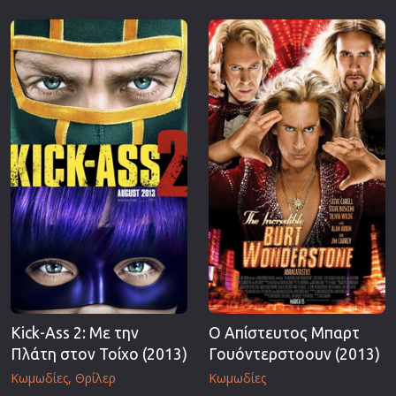
Kick-Ass 2: Με την
Ο Απίστευτος Μπαρτ
Πλάτη στον Τοίχο (2013)
Γουόντερστοουν (2013)
Κωμωδίες
Θρίλερ
Κωμωδίες