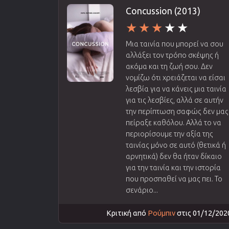
Concussion (2013)
Μια ταινία που μπορεί να σου
αλλάξει τον τρόπο σκέψης ή
ακόμα και τη ζωή σου. Δεν
νομίζω ότι χρειάζεται να είσαι
λεσβία για να κάνεις μια ταινία
για τις λεσβίες, αλλά σε αυτήν
την περίπτωση σαφώς δεν μας
πείραξε καθόλου. Αλλά το να
περιορίσουμε την αξία της
ταινίας μόνο σε αυτό (θετικά ή
αρνητικά) δεν θα ήταν δίκαιο
για την ταινία και την ιστορία
που προσπαθεί να μας πει. Το
σενάριο...
Κριτική από
Ρούμπιν
στις 01/12/202