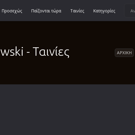
Προσεχώς
Παίζονται τώρα
Ταινίες
Κατηγορίες
Κοινωνικές
Κωμωδίες
Μικρού Μήκους
wski - Ταινίες
ΑΡΧΙΚΗ
Μιούζικαλ
Μουσική
Μυστηρίου
Νεανικές
Ντοκιμαντέρ
Οικογενειακές
Παιδικές
Περιπέτειες
Πολεμικές