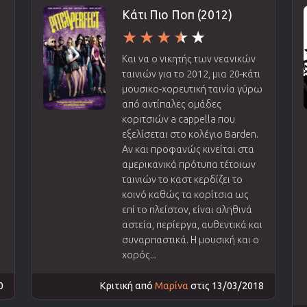
Κάτι Πιο Ποπ (2012)
Και να ο νικητής των νεανικών
ταινιών για το 2012, μια 20-κάτι
μουσικο-χορευτική ταινία γύρω
από αντίπαλες ομάδες
κοριτσιών a cappella που
εξελίσεται στο κολέγιο Barden.
Αν και προφανώς κινείται στα
αμερικανικά πρότυπα τέτοιων
ταινιών το καστ κερδίζει το
κοινό καθώς τα κορίτσια ως
επί το πλείστον, είναι αληθινά
αστεία, περίεργα, αυθεντικά και
συναρπαστικά. Η μουσική και ο
χορός...
0
Κριτική από
Μαρίνα
στις 13/03/2018