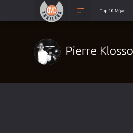
Top 10 Μήνα
Animation
Anime
Αισθηματικές
Pierre Klosso
Αισθησιακές
Αστυνομικές
Β' Παγκόσμιος Πόλεμος
Βιογραφίες
Γουέστερν
Δραματικές
Δράσης
Ελληνικός Κινηματογράφος
Επιβίωσης