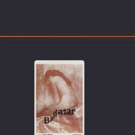
Επιστημονικής Φαντασίας
Εποχής
Ερωτικές
Ευρωπαικός Κινηματογράφ
Θρησκευτικές
Θρίλερ
Ιστορικές
Καταστροφής
Κλασσικές