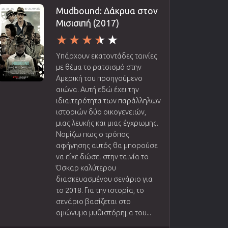
Mudbound: Δάκρυα στον
Μισισιπή (2017)
Υπάρχουν εκατοντάδες ταινίες
με θέμα το ρατσισμό στην
Αμερική του προηγούμενο
αιώνα. Αυτή εδώ έχει την
ιδιαιτερότητα των παράλληλων
ιστοριών δύο οικογενειών,
μιας λευκής και μιας έγχρωμης.
Νομίζω πως ο τρόπος
αφήγησης αυτός θα μπορούσε
να είχε δώσει στην ταινία το
Όσκαρ καλύτερου
διασκευασμένου σενάριο για
το 2018. Για την ιστορία, το
σενάριο βασίζεται στο
ομώνυμο μυθιστόρημα του...