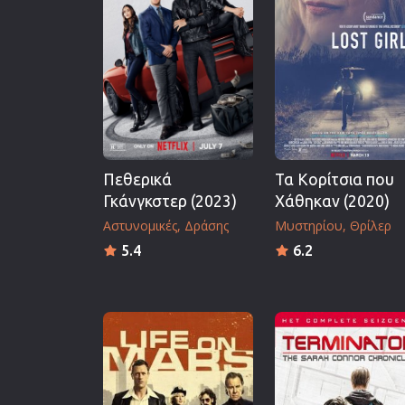
Επιστημονικής Φαντασίας
Εποχής
Ερωτικές
Ευρωπαικός Κινηματογράφ
Θρησκευτικές
Θρίλερ
Πεθερικά
Τα Κορίτσια που
Ιστορικές
Γκάνγκστερ (2023)
Χάθηκαν (2020)
Καταστροφής
Αστυνομικές
Δράσης
Μυστηρίου
Θρίλερ
Κλασσικές
5.4
6.2