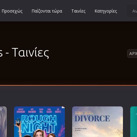
Προσεχώς
Παίζονται τώρα
Ταινίες
Κατηγορίες
Κοινωνικές
Κωμωδίες
Μικρού Μήκους
 - Ταινίες
ΑΡΧ
Μιούζικαλ
Μουσική
Μυστηρίου
Νεανικές
Ντοκιμαντέρ
Οικογενειακές
Παιδικές
Περιπέτειες
Πολεμικές