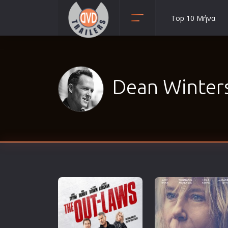
Top 10 Μήνα
Animation
Anime
Αισθηματικές
Dean Winters
Αισθησιακές
Αστυνομικές
Β' Παγκόσμιος Πόλεμος
Βιογραφίες
Γουέστερν
Δραματικές
Δράσης
Ελληνικός Κινηματογράφος
Επιβίωσης