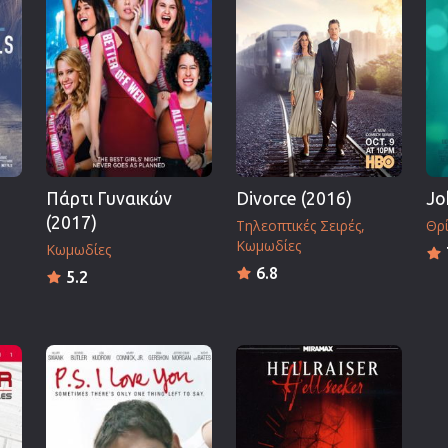
Πολεμικές Τέχνες
Πολιτική
Σπορ
ος
Τηλεοπτικές Σειρές
Τρόμου
Φαντασίας
Πάρτι Γυναικών
Divorce (2016)
Jo
Φιλμ Νουάρ
(2017)
Τηλεοπτικές Σειρές
Θρ
Χριστουγεννιάτικες
Κωμωδίες
Κωμωδίες
Ρομαντικές Κωμωδίες
6.8
5.2