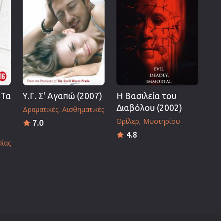
 Τα
Υ.Γ. Σ' Αγαπώ (2007)
Η Βασιλεία του
Διαβόλου (2002)
Δραματικές
Αισθηματικές
Θρίλερ
Μυστηρίου
7.0
4.8
σίας