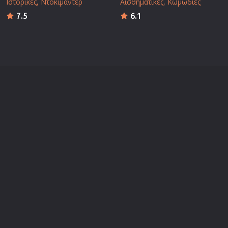
Ιστορικές
Ντοκιμαντέρ
Αισθηματικές
Κωμωδίες
7.5
6.1