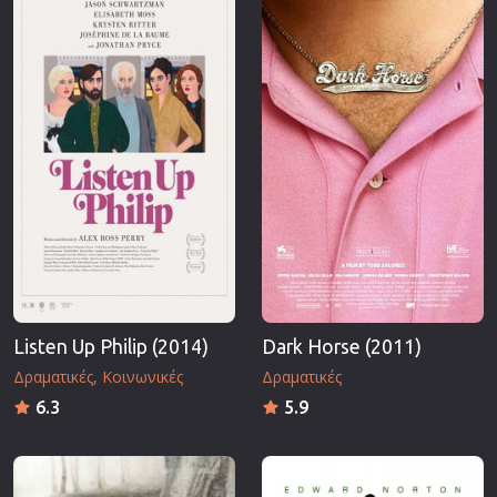
Επιστημονικής Φαντασίας
Εποχής
Ερωτικές
Ευρωπαικός Κινηματογράφος
Θρησκευτικές
Θρίλερ
Ιστορικές
Καταστροφής
Κλασσικές
Listen Up Philip (2014)
Dark Horse (2011)
Δραματικές
Κοινωνικές
Δραματικές
6.3
5.9