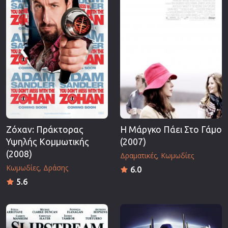
Ζόχαν: Πράκτορας
Η Μάργκο Πάει Στο Γάμο
Υψηλής Κομμωτικής
(2007)
(2008)
Δραματικές
Κωμωδίες
Κωμωδίες
Δράσης
6.0
5.6