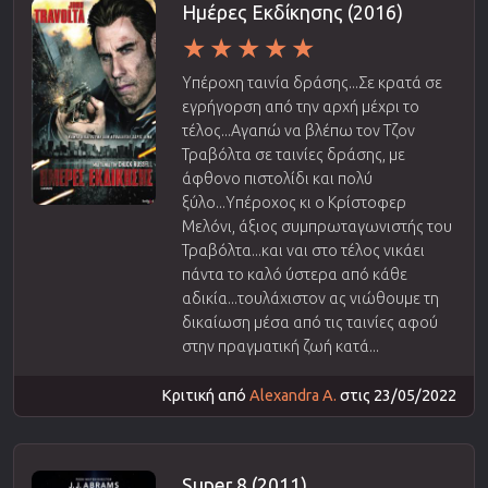
Ημέρες Εκδίκησης (2016)
Υπέροχη ταινία δράσης...Σε κρατά σε
εγρήγορση από την αρχή μέχρι το
τέλος...Αγαπώ να βλέπω τον Τζον
Τραβόλτα σε ταινίες δράσης, με
άφθονο πιστολίδι και πολύ
ξύλο...Υπέροχος κι ο Κρίστοφερ
Μελόνι, άξιος συμπρωταγωνιστής του
Τραβόλτα...και ναι στο τέλος νικάει
πάντα το καλό ύστερα από κάθε
αδικία...τουλάχιστον ας νιώθουμε τη
δικαίωση μέσα από τις ταινίες αφού
στην πραγματική ζωή κατά...
Κριτική από
Alexandra A.
στις 23/05/2022
Super 8 (2011)