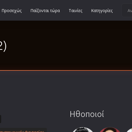
Προσεχώς
Παίζονται τώρα
Ταινίες
Κατηγορίες
Κοινωνικές
Κωμωδίες
2)
Μικρού Μήκους
Μιούζικαλ
Μουσική
Μυστηρίου
Νεανικές
Ντοκιμαντέρ
Οικογενειακές
Παιδικές
Ηθοποιοί
Περιπέτειες
Πολεμικές