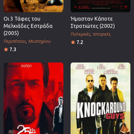
Οι 3 Τάφες του
Ήμασταν Κάποτε
Μελκιάδες Εστράδα
Στρατιώτες (2002)
(2005)
Πολεμικές
Ιστορικές
Περιπέτειες
Μυστηρίου
7.2
7.3