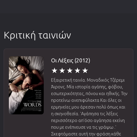
Κριτική ταινιών
Οι Λέξεις (2012)
Εξαιρετική ταινία. Μοναδικός Τζέρεμι
Άιρονς. Μία ιστορία αγάπης, φόβου,
εσωτερικότητας, πόνου και ηθικής. Την
προτείνω ανεπιφύλακτα Και όλες οι
ερμηνείες μου άρεσαν πολύ όπως και
η σκηνοθεσία. 'Αγάπησα τις λέξεις
περισσότερο απ'όσο αγάπησα εκείνη
που με ενέπνευσε να τις γράψω .'
Σκεφτόμαστε αυτή την φράση κάθε