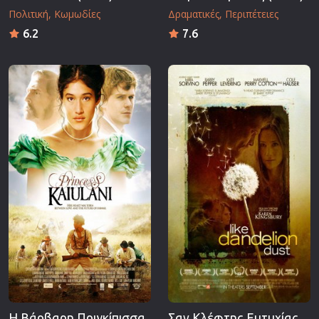
Πολιτική
Κωμωδίες
Δραματικές
Περιπέτειες
6.2
7.6
Η Βάρβαρη Πριγκίπισσα
Σαν Κλέφτης Ευτυχίας