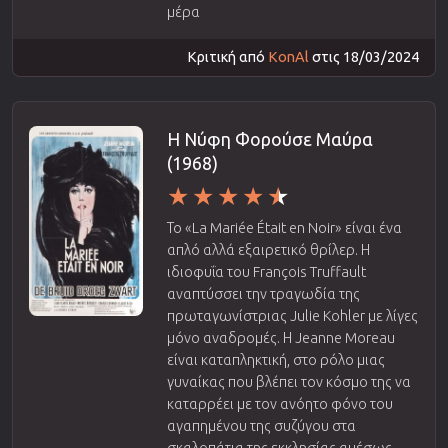
μέρα
Κριτική από
KonAl
στις 18/03/2024
Η Νύφη Φορούσε Μαύρα
(1968)
Το «La Mariée Était en Noir» είναι ένα
απλό αλλά εξαιρετικό θρίλερ. Η
ιδιοφυΐα του François Truffault
αναπτύσσει την τραγωδία της
πρωταγωνίστριας Julie Kohler με λίγες
μόνο αναδρομές. Η Jeanne Moreau
είναι καταπληκτική, στο ρόλο μιας
γυναίκας που βλέπει τον κόσμο της να
καταρρέει με τον ανόητο φόνο του
αγαπημένου της συζύγου στα
σκαλοπάτια της εκκλησίας αμέσως