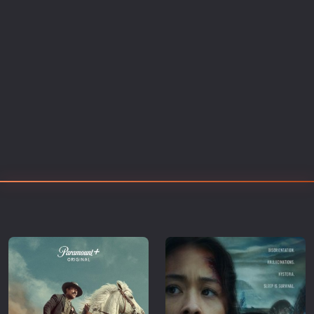
Επιστημονικής Φαντασίας
Εποχής
Ερωτικές
Ευρωπαικός Κινηματογράφος
Θρησκευτικές
Θρίλερ
Ιστορικές
Καταστροφής
Κλασσικές