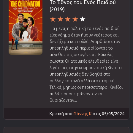
Το Έθνος του Ενός Παιδιού
(2019)
Για μένα, η πολιτική του ενός παιδιού
είχε νόημα όταν ήμουν νεότερος και
δεν ήξερα και πολλά. Διορθώστε τον
υπερπληθυσμό περιορίζοντας το
μέγεθος της οικογένειας. Εύκολο,
σωστά; Οι ατομικές ελευθερίες είναι
λιγότερες στην κομμουνιστική Κίνα - ο
υπερπληθυσμός δεν βοηθά στο
συλλογικό καλό αλλά στο ατομικό.
Τελικά, μήπως οι περισσότεροι Κινέζοι
απλώς συσπειρώνονταν και
θυσιάζονταν...
Κριτική από
Γιάννης Κ
στις 05/05/2024