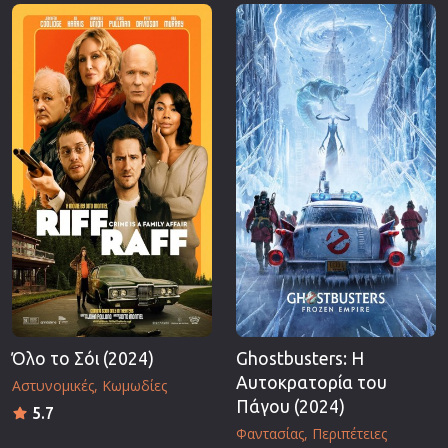
Επιστημονικής Φαντασίας
Εποχής
Ερωτικές
Ευρωπαικός Κινηματογράφος
Θρησκευτικές
Θρίλερ
Ιστορικές
Καταστροφής
Κλασσικές
Όλο το Σόι (2024)
Ghostbusters: Η
Αυτοκρατορία του
Αστυνομικές
Κωμωδίες
Πάγου (2024)
5.7
Φαντασίας
Περιπέτειες