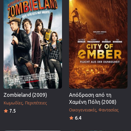
Zombieland (2009)
Απόδραση από τη
Χαμένη Πόλη (2008)
Κωμωδίες
Περιπέτειες
Οικογενειακές
Φαντασίας
7.5
6.4