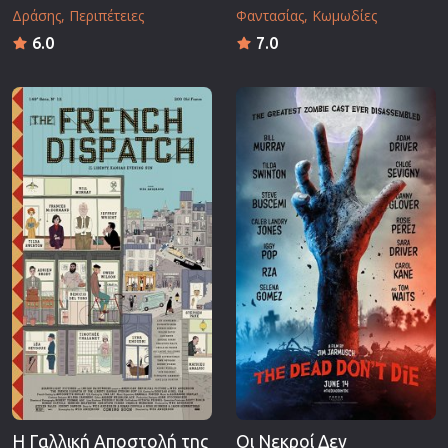
Δράσης
Περιπέτειες
Φαντασίας
Κωμωδίες
6.0
7.0
Η Γαλλική Αποστολή της
Οι Νεκροί Δεν