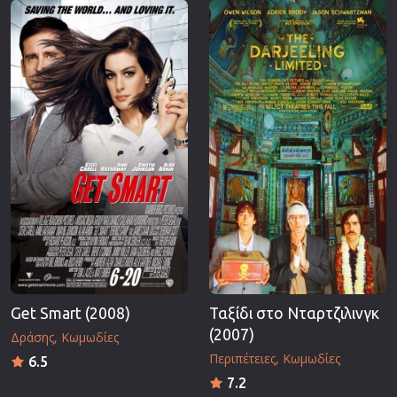
Get Smart (2008)
Ταξίδι στο Νταρτζιλινγκ
(2007)
Δράσης
Κωμωδίες
Περιπέτειες
Κωμωδίες
6.5
7.2