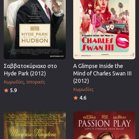
Σαββατοκύριακο στο
A Glimpse Inside the
Hyde Park (2012)
Mind of Charles Swan III
(2012)
Κωμωδίες
Ιστορικές
Κωμωδίες
5.9
4.6