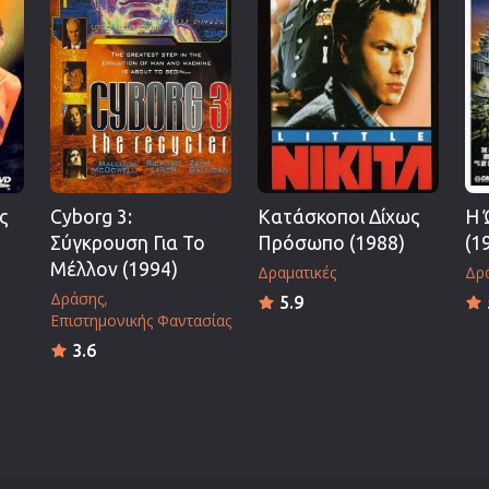
Πολεμικές Τέχνες
Πολιτική
Σπορ
ος
Τηλεοπτικές Σειρές
Τρόμου
Φαντασίας
ς
Cyborg 3:
Κατάσκοποι Δίχως
Η 
Φιλμ Νουάρ
Σύγκρουση Για Το
Πρόσωπο (1988)
(1
Χριστουγεννιάτικες
Μέλλον (1994)
Δραματικές
Δρ
Ρομαντικές Κωμωδίες
Δράσης
5.9
Επιστημονικής Φαντασίας
3.6