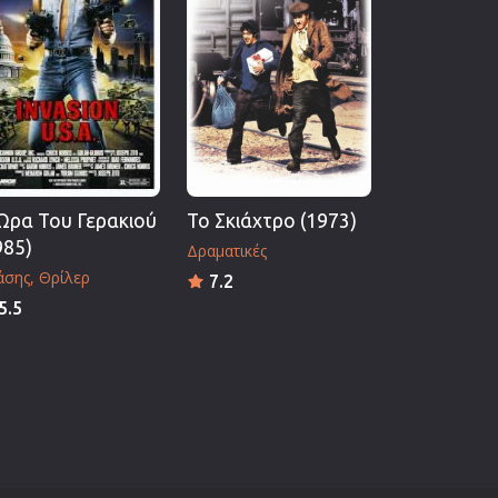
Ώρα Του Γερακιού
Το Σκιάχτρο (1973)
985)
Δραματικές
άσης
Θρίλερ
7.2
5.5