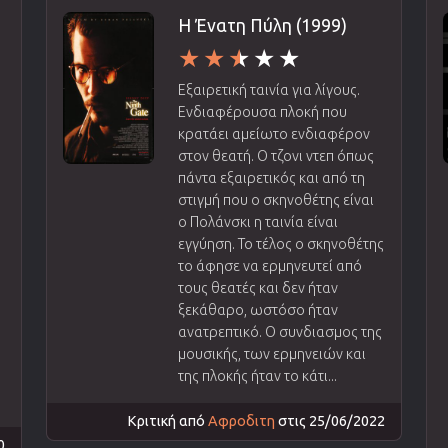
Η Ένατη Πύλη (1999)
Εξαιρετική ταινία για λίγους.
Ενδιαφέρουσα πλοκή που
κρατάει αμείωτο ενδιαφέρον
,
στον θεατή. Ο τζονι ντεπ όπως
πάντα εξαιρετικός και από τη
στιγμή που ο σκηνοθέτης είναι
ο Πολάνσκι η ταινία είναι
ό
εγγύηση. Το τέλος ο σκηνοθέτης
το άφησε να ερμηνευτεί από
τους θεατές και δεν ήταν
ξεκάθαρο, ωστόσο ήταν
ανατρεπτικό. Ο συνδιασμος της
μουσικής, των ερμηνειών και
της πλοκής ήταν το κάτι...
ί
Κριτική από
Αφροδιτη
στις 25/06/2022
0