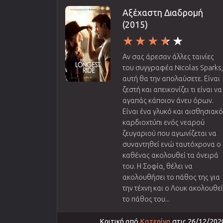
Αξέχαστη Διαδρομή
(2015)
Αν σας άρεσαν άλλες ταινίες
του συγγραφέα Nicolas Sparks
αυτή θα την απολαύσετε. Είναι
ζεστή και απεικονίζει τι είναι να
αγαπάς κάποιον άνευ όρων.
Είναι ένα γλυκό και αισθησιακ
καρδιοχτύπι ενός νεαρού
ζευγαριού που αγωνίζεται να
συναντηθεί ενώ ταυτόχρονα ο
καθένας ακολουθεί τα όνειρά
του. Η Σοφία, θέλει να
ακολουθήσει το πάθος της για
την τέχνη και ο Λουκ ακολουθε
το πάθος του...
Κριτική από
Κατερίνα
στις 26/12/202