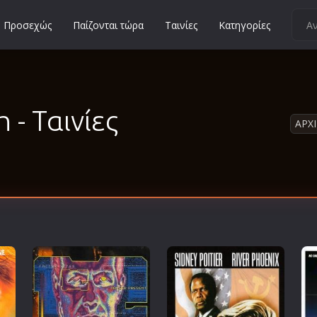
Προσεχώς
Παίζονται τώρα
Ταινίες
Κατηγορίες
Κοινωνικές
Κωμωδίες
Μικρού Μήκους
 - Ταινίες
ΑΡΧ
Μιούζικαλ
Μουσική
Μυστηρίου
Νεανικές
Ντοκιμαντέρ
Οικογενειακές
Παιδικές
Περιπέτειες
Πολεμικές