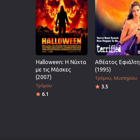
Επιστημονικής Φαντασίας
Εποχής
Ερωτικές
Ευρωπαικός Κινηματογράφ
Θρησκευτικές
Θρίλερ
Halloween: Η Νύχτα
Αθέατος Εφιάλτη
Ιστορικές
με τις Μάσκες
(1995)
Καταστροφής
(2007)
Τρόμου
Μυστηρίου
Κλασσικές
Τρόμου
3.5
6.1