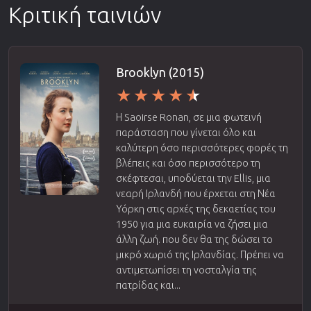
Κριτική ταινιών
Brooklyn (2015)
Η Saoirse Ronan, σε μια φωτεινή
παράσταση που γίνεται όλο και
καλύτερη όσο περισσότερες φορές τη
βλέπεις και όσο περισσότερο τη
σκέφτεσαι, υποδύεται την Ellis, μια
νεαρή Ιρλανδή που έρχεται στη Νέα
Υόρκη στις αρχές της δεκαετίας του
1950 για μια ευκαιρία να ζήσει μια
άλλη ζωή. που δεν θα της δώσει το
μικρό χωριό της Ιρλανδίας. Πρέπει να
αντιμετωπίσει τη νοσταλγία της
πατρίδας και...