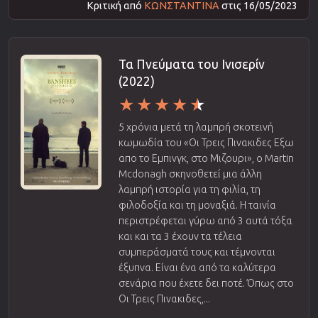
Κριτική από
ΚΩΝΣΤΑΝΤΙΝΑ
στις 16/05/2023
Τα Πνεύματα του Ινισερίν
(2022)
5 χρόνια μετά τη λαμπρή σκοτεινή
κωμωδία του «Οι Τρεις Πινακιδες Εξω
απο το Εμπινγκ, στο Μιζουρι», ο Martin
Mcdonagh σκηνοθετεί μια άλλη
λαμπρή ιστορία για τη φιλία, τη
φιλοδοξία και τη μοναξιά. Η ταινία
περιστρέφεται γύρω από 3 αυτά τόξα
και και τα 3 έχουν τα τέλεια
συμπεράσματά τους και τέμνονται
έξυπνα. Είναι ένα από τα καλύτερα
σενάρια που έχετε δει ποτέ. Όπως στο
Οι Τρεις Πινακιδες,...