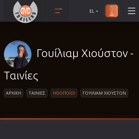
EL
Animation
Anime
Αισθηματικές
Γουίλιαμ Χιούστον -
Αισθησιακές
Αστυνομικές
Ταινίες
Β' Παγκόσμιος Πόλεμος
Βιογραφίες
ΑΡΧΙΚΗ
ΤΑΙΝΙΕΣ
ΗΘΟΠΟΙΟΙ
ΓΟΥΙΛΙΑΜ ΧΙΟΥΣΤΟΝ
Γουέστερν
Δραματικές
Δράσης
Ελληνικός Κινηματογράφος
Επιβίωσης