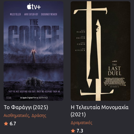
Επιστημονικής Φαντασίας
Εποχής
Ερωτικές
Ευρωπαικός Κινηματογράφος
Θρησκευτικές
Θρίλερ
Ιστορικές
Καταστροφής
Κλασσικές
Το Φαράγγι (2025)
Η Τελευταία Μονομαχία
(2021)
Αισθηματικές
Δράσης
Δραματικές
6.7
7.3