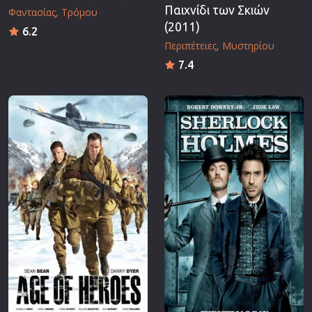
Παιχνίδι των Σκιών
Φαντασίας
Τρόμου
(2011)
6.2
Περιπέτειες
Μυστηρίου
7.4