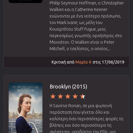
Philip Seymour Hoffman, ο Christopher
Walken και η Catherine Keener
ενώνονται με ένα νεότερο πρόσωπο,
τον Mark Ivanir, ως μέλη του
Κουαρτέτου Stuff Fugue, μιας
παγκοσμίως γνωστής ορχήστρας στο
Μανχάταν. Ο Walken είναι ο Peter
Mitchell, ο τσελίστας, ο οποίος...
Κριτική από
Μαρία Κ
στις 17/06/2019
Brooklyn (2015)
Η Saoirse Ronan, σε μια φωτεινή
παράσταση που γίνεται όλο και
καλύτερη όσο περισσότερες φορές τη
βλέπεις και όσο περισσότερο τη
σκέφτεσαι, υποδύεται την Ellis, μια