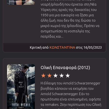
νεαρή Ιρλανδή που έρχεται στη Νέα
Υόρκη στις αρχές της δεκαετίας του
1950 για μια ευκαιρία να ζήσει μια
άλλη ζωή. που δεν θα της δώσει το
μικρό χωριό της Ιρλανδίας. Πρέπει να
αντιμετωπίσει τη νοσταλγία της
πατρίδας και...
Κριτική από
ΚΩΝΣΤΑΝΤΙΝΑ
στις 16/05/2023
Ολική Επαναφορά (2012)
Η έλλειψη του Arnold Schwarzenegger
βοηθάει κάποιον να εκτιμήσει τον
Arnold Schwarzenegger. Εάν το
πρωτότυπο είναι επιτυχημένο, αφήστε
τα remakes. Στην περίπτωση του Ολική