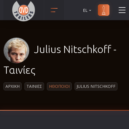
EL
Animation
Anime
Αισθηματικές
Julius Nitschkoff -
Αισθησιακές
Αστυνομικές
Ταινίες
Β' Παγκόσμιος Πόλεμος
Βιογραφίες
ΑΡΧΙΚΗ
ΤΑΙΝΙΕΣ
ΗΘΟΠΟΙΟΙ
JULIUS NITSCHKOFF
Γουέστερν
Δραματικές
Δράσης
Ελληνικός Κινηματογράφος
Επιβίωσης