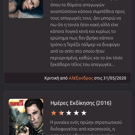
όπου τα θύματα απαγωγών
αναπτύσσουν κάποια συμπάθεια προς
τους απαγωγείς τους. Δεν μπορώ να
πω ότι η ταινία ήταν κακή αλλά είχε
κάποια λογικά κενά και κυρίως το
ερώτημα πως δεν βρήκε κάποιο
τρόπο η Τερέζα πάλμερ να διαφύγει
από το σπίτι στο οποίο ήταν
περιορισμένη, καθώς και το όχι τόσο
ξεκάθαρο τέλος του απαγωγέα....
Κριτική από
Αλέξανδρος
στις 31/05/2020
Ημέρες Εκδίκησης (2016)
Η γυναίκα ενός πρώην στρατιωτικού
δολοφονείται από κακοποιούς, η