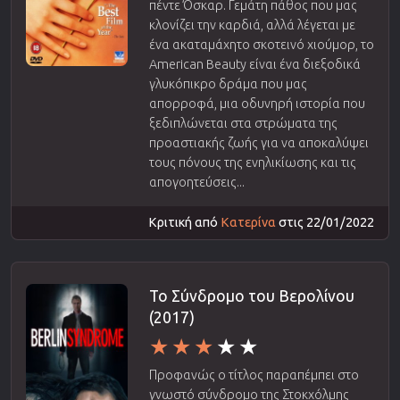
πέντε Όσκαρ. Γεμάτη πάθος που μας
κλονίζει την καρδιά, αλλά λέγεται με
ένα ακαταμάχητο σκοτεινό χιούμορ, το
American Beauty είναι ένα διεξοδικά
γλυκόπικρο δράμα που μας
απορροφά, μια οδυνηρή ιστορία που
ξεδιπλώνεται στα στρώματα της
προαστιακής ζωής για να αποκαλύψει
τους πόνους της ενηλικίωσης και τις
απογοητεύσεις...
Κριτική από
Κατερίνα
στις 22/01/2022
Το Σύνδρομο του Βερολίνου
(2017)
Προφανώς ο τίτλος παραπέμπει στο
γνωστό σύνδρομο της Στοκχόλμης