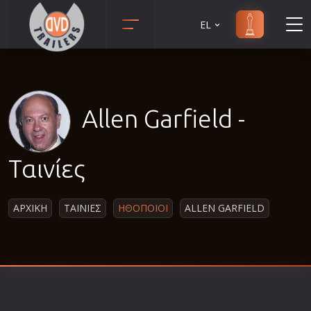
EL
Animation
Anime
Αισθηματικές
Allen Garfield -
Αισθησιακές
Αστυνομικές
Ταινίες
Β' Παγκόσμιος Πόλεμος
Βιογραφίες
ΑΡΧΙΚΗ
ΤΑΙΝΙΕΣ
ΗΘΟΠΟΙΟΙ
ALLEN GARFIELD
Γουέστερν
Δραματικές
Δράσης
Ελληνικός Κινηματογράφος
Επιβίωσης