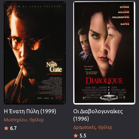
Επιστημονικής Φαντασίας
Εποχής
Ερωτικές
Ευρωπαικός Κινηματογράφος
Θρησκευτικές
Θρίλερ
Ιστορικές
Καταστροφής
Κλασσικές
Η Ένατη Πύλη (1999)
Οι Διαβολογυναίκες
(1996)
Μυστηρίου
Θρίλερ
Δραματικές
Θρίλερ
6.7
5.5