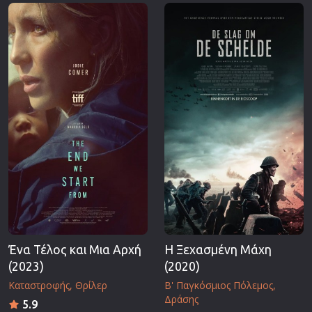
Επιστημονικής Φαντασίας
Εποχής
Ερωτικές
Ευρωπαικός Κινηματογράφος
Θρησκευτικές
Θρίλερ
Ιστορικές
Καταστροφής
Κλασσικές
Ένα Τέλος και Μια Αρχή
Η Ξεχασμένη Μάχη
(2023)
(2020)
Καταστροφής
Θρίλερ
Β' Παγκόσμιος Πόλεμος
Δράσης
5.9