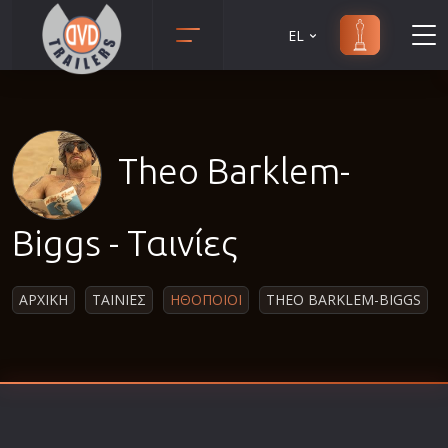
EL
Animation
Anime
Αισθηματικές
Theo Barklem-
Αισθησιακές
Αστυνομικές
Biggs - Ταινίες
Β' Παγκόσμιος Πόλεμος
Βιογραφίες
ΑΡΧΙΚΗ
ΤΑΙΝΙΕΣ
ΗΘΟΠΟΙΟΙ
THEO BARKLEM-BIGGS
Γουέστερν
Δραματικές
Δράσης
Ελληνικός Κινηματογράφος
Επιβίωσης