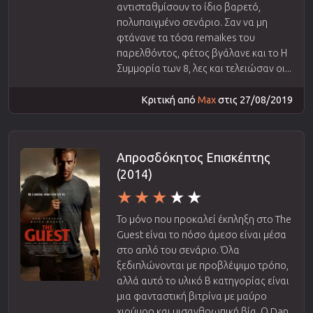
αντισταθμίσουν το ίδιο βαρετό,
πολυπαιγμένο σενάριο. Σαν να μη
φτάνανε τα τόσα remaikes του
παρελθόντος, φέτος βγάλανε και το Η
Συμμορία των 8, λες και τελειώσαν οι...
Κριτική από
Max
στις 27/08/2019
Απροσδόκητος Επισκέπτης
(2014)
Το μόνο που προκαλεί έκπληξη στο The
Guest είναι το πόσο άμεσο είναι μέσα
στο απλό του σενάριο. Όλα
ξεδιπλώνονται με προβλέψιμο τρόπο,
αλλά αυτό το υλικό Β κατηγορίας είναι
μια φανταστική βιτρίνα με μαύρο
χιούμορ και μισανθρωπική βία. Ο Dan