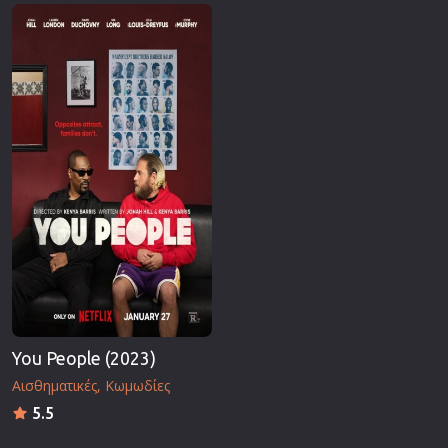
Επιστημονικής Φαντασίας
Εποχής
Ερωτικές
Ευρωπαικός Κινηματογράφος
Θρησκευτικές
Θρίλερ
Ιστορικές
Καταστροφής
Κλασσικές
You People (2023)
Αισθηματικές
Κωμωδίες
5.5