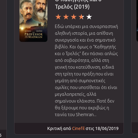
Τρελός (2019)
Εδώ υπάρχει μια συναρπαστική
αληθινή ιστορία, μια απίθανη
συνεργασία και ένα σημαντικό
βιβλίο. Και όμως ο "Καθηγητής
και ο Τρελός" δεν πάσχει απλώς
από σοβαρότητα, αλλά στη
γενική του κατεύθυνση, ειδικά
στη τρίτη του πράξη που είναι
γεμάτη από συμπονετικές
ομιλίες που υποτίθεται ότι είναι
μεγαλοπρεπείς, αλλά
σημαίνουν ελάχιστα. Ποτέ δεν
θα ξέρουμε που ακριβώς η
ταινία του Shemran...
Κριτική από
Cinefil
στις 18/06/2019
6