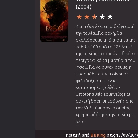
(2004)
Και τι δεν έχει ειπωθεί γι αυτή
την ταινία...Για αρχή, θα
σχολιάσουμε τη βιαιότητά της,
καθώς 100 από τα 126 λεπτά
της ταινίας αφορούν ειδικά και
περιγραφικά τα μαρτύρια του
Ιησού. Για να συνεχίσουμε, η
προσπάθεια είναι σίγουρα
φιλόδοξη και τεχνικά
καταρτισμένη, αλλά με
μετριοπαθείς ερμηνείες και
αρκετή δόση υπερβολής από
τον Μελ Γκίμπσον (ο οποίος
χρηματοδότησε την ταινία με
$25...
Κριτική από
BBKing
στις 13/08/201