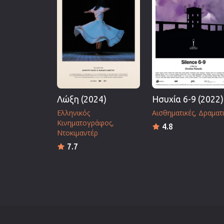
Επιστημονικής Φαντασίας
Εποχής
Ερωτικές
Ευρωπαικός Κινηματογράφ
Θρησκευτικές
Θρίλερ
Λώξη (2024)
Ησυχία 6-9 (2022)
Ιστορικές
Ελληνικός
Αισθηματικές
Δραματι
Καταστροφής
Κινηματογράφος
4.8
Κλασσικές
Ντοκιμαντέρ
7.7