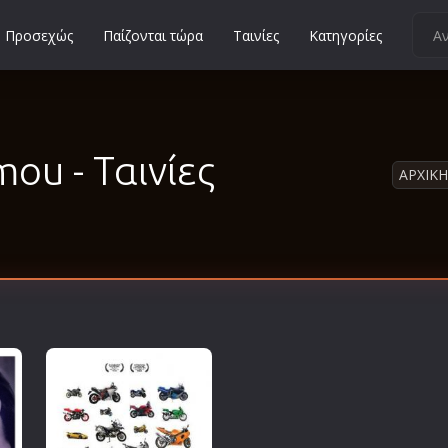
Προσεχώς
Παίζονται τώρα
Ταινίες
Κατηγορίες
Κοινωνικές
Κωμωδίες
Μικρού Μήκους
mou - Ταινίες
ΑΡΧΙΚΗ
Μιούζικαλ
Μουσική
Μυστηρίου
Νεανικές
Ντοκιμαντέρ
Οικογενειακές
Παιδικές
Περιπέτειες
Πολεμικές