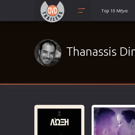
Top 10 Μήνα
Animation
Anime
Αισθηματικές
Thanassis Di
Αισθησιακές
Αστυνομικές
Β' Παγκόσμιος Πόλεμος
Βιογραφίες
Γουέστερν
Δραματικές
Δράσης
Ελληνικός Κινηματογράφος
Επιβίωσης