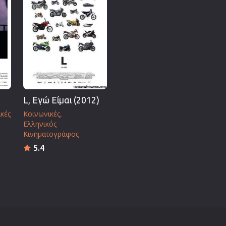
Πολεμικές Τέχνες
Πολιτική
Σπορ
ος
Τηλεοπτικές Σειρές
Τρόμου
Φαντασίας
L, Εγώ Είμαι (2012)
Φιλμ Νουάρ
κές
Κοινωνικές
Χριστουγεννιάτικες
Ελληνικός
Ρομαντικές Κωμωδίες
Κινηματογράφος
5.4