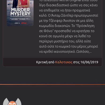
λίγο διασκεδαστικό ώστε να σας κάνει
να επιθυμείτε να ήταν πραγματικά
καλό. Ο Άνταμ Σάντλερ πρωταγωνιστεί
με την Τζένιφερ Άνιστον σε μια άλλη
κωμωδία διακοπών. Το "Πρόσκληση
σε Φόνο" προσπαθεί να κρατήσει το
κοινό σε αγωνία μέχρι να λυθεί το
περίεργο μυστήριο του, αλλά ούτε
αυτό ούτε το κωμικό του μέρος μπορεί
να κριθεί ικανοποιητικό. Ωστόσο,...
Κριτική από
Καλοτυχος
στις 16/06/2019