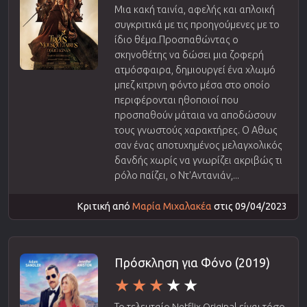
Μια κακή ταινία, αφελής και απλοική
συγκριτικά με τις προηγούμενες με το
ίδιο θέμα.Προσπαθώντας ο
σκηνοθέτης να δώσει μια ζοφερή
ατμόσφαιρα, δημιουργεί ένα χλωμό
μπεζ κιτρινη φόντο μέσα στο οποίο
περιφέρονται ηθοποιοί που
προσπαθούν μάταια να αποδώσουν
τους γνωστούς χαρακτήρες. Ο Αθως
σαν ένας αποτυχημένος μελαγχολικός
δανδής χωρίς να γνωρίζει ακριβώς τι
ρόλο παίζει, ο Ντ'Αντανιάν,...
Κριτική από
Μαρία Μιχαλακέα
στις 09/04/2023
Πρόσκληση για Φόνο (2019)
Το τελευταίο Netflix Original είναι τόσο