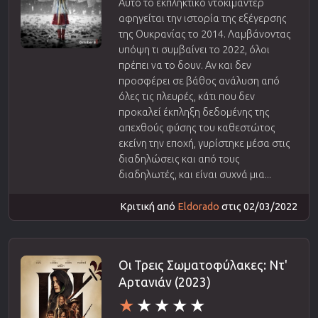
Αυτό το εκπληκτικό ντοκιμαντέρ
αφηγείται την ιστορία της εξέγερσης
της Ουκρανίας το 2014. Λαμβάνοντας
υπόψη τι συμβαίνει το 2022, όλοι
πρέπει να το δουν. Αν και δεν
προσφέρει σε βάθος ανάλυση από
όλες τις πλευρές, κάτι που δεν
προκαλεί έκπληξη δεδομένης της
απεχθούς φύσης του καθεστώτος
εκείνη την εποχή, γυρίστηκε μέσα στις
διαδηλώσεις και από τους
διαδηλωτές, και είναι συχνά μια...
Κριτική από
Eldorado
στις 02/03/2022
Οι Τρεις Σωματοφύλακες: Ντ'
Αρτανιάν (2023)