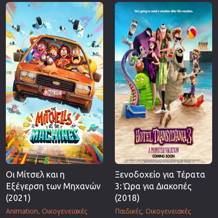
Επιστημονικής Φαντασίας
Εποχής
Ερωτικές
Ευρωπαικός Κινηματογράφος
Θρησκευτικές
Θρίλερ
Ιστορικές
Καταστροφής
Κλασσικές
Οι Μίτσελ και η
Ξενοδοχείο για Τέρατα
Εξέγερση των Μηχανών
3: Ώρα για Διακοπές
(2021)
(2018)
Animation
Οικογενειακές
Παιδικές
Οικογενειακές