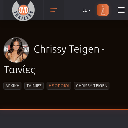
EL
Animation
Anime
Αισθηματικές
Chrissy Teigen -
Αισθησιακές
Αστυνομικές
Ταινίες
Β' Παγκόσμιος Πόλεμος
Βιογραφίες
ΑΡΧΙΚΗ
ΤΑΙΝΙΕΣ
ΗΘΟΠΟΙΟΙ
CHRISSY TEIGEN
Γουέστερν
Δραματικές
Δράσης
Ελληνικός Κινηματογράφος
Επιβίωσης