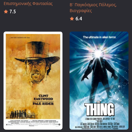
Επιστημονικής Φαντασίας
Β' Παγκόσμιος Πόλεμος
Βιογραφίες
7.5
6.4