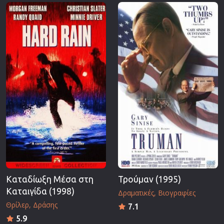
Επιστημονικής Φαντασίας
Εποχής
Ερωτικές
Ευρωπαικός Κινηματογράφος
Θρησκευτικές
Θρίλερ
Ιστορικές
Καταστροφής
Κλασσικές
Καταδίωξη Μέσα στη
Τρούμαν (1995)
Καταιγίδα (1998)
Δραματικές
Βιογραφίες
Θρίλερ
Δράσης
7.1
5.9