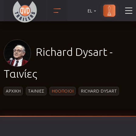
EL
Animation
Anime
Αισθηματικές
Richard Dysart -
Αισθησιακές
Αστυνομικές
Ταινίες
Β' Παγκόσμιος Πόλεμος
Βιογραφίες
ΑΡΧΙΚΗ
ΤΑΙΝΙΕΣ
ΗΘΟΠΟΙΟΙ
RICHARD DYSART
Γουέστερν
Δραματικές
Δράσης
Ελληνικός Κινηματογράφος
Επιβίωσης