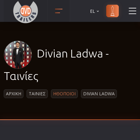
EL
Animation
Anime
Αισθηματικές
Divian Ladwa -
Αισθησιακές
Αστυνομικές
Ταινίες
Β' Παγκόσμιος Πόλεμος
Βιογραφίες
ΑΡΧΙΚΗ
ΤΑΙΝΙΕΣ
ΗΘΟΠΟΙΟΙ
DIVIAN LADWA
Γουέστερν
Δραματικές
Δράσης
Ελληνικός Κινηματογράφος
Επιβίωσης