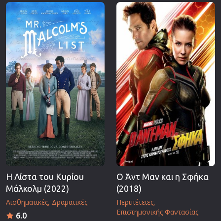
Επιστημονικής Φαντασίας
Εποχής
Ερωτικές
Ευρωπαικός Κινηματογράφος
Θρησκευτικές
Θρίλερ
Ιστορικές
Καταστροφής
Κλασσικές
Η Λίστα του Κυρίου
Ο Άντ Μαν και η Σφήκα
Μάλκολμ (2022)
(2018)
Αισθηματικές
Δραματικές
Περιπέτειες
Επιστημονικής Φαντασίας
6.0