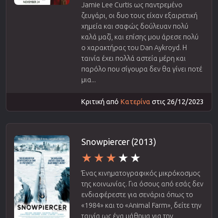
Jamie Lee Curtis ως παντρεμένο
ζευγάρι, οι δυο τους είχαν εξαιρετική
χημεία και σαφώς δούλευαν πολύ
καλά μαζί, και επίσης μου άρεσε πολύ
ο χαρακτήρας του Dan Aykroyd. Η
ταινία έχει πολλά αστεία μέρη και
παρόλο που σίγουρα δεν θα γίνει ποτέ
μια...
Κριτική από
Κατερίνα
στις 26/12/2023
Snowpiercer (2013)
Ένας κινηματογραφικός μικρόκοσμος
της κοινωνίας. Για όσους από εσάς δεν
ενδιαφέρεστε για σενάρια όπως το
«1984» και το «Animal Farm», δείτε την
ταινία ως ένα μάθημα για την