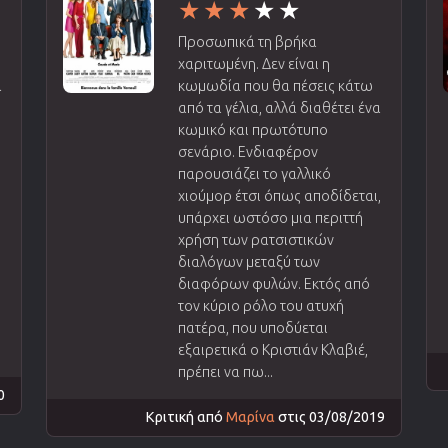
Προσωπικά τη βρήκα
χαριτωμένη. Δεν είναι η
α
κωμωδία που θα πέσεις κάτω
από τα γέλια, αλλά διαθέτει ένα
κωμικό και πρωτότυπο
σενάριο. Ενδιαφέρον
παρουσιάζει το γαλλικό
χιούμορ έτσι όπως αποδίδεται,
υπάρχει ωστόσο μια περιττή
χρήση των ρατσιστικών
διαλόγων μεταξύ των
διαφόρων φυλών. Εκτός από
τον κύριο ρόλο του ατυχή
πατέρα, που υποδύεται
εξαιρετικά ο Κριστιάν Κλαβιέ,
πρέπει να πω...
0
Κριτική από
Μαρίνα
στις 03/08/2019