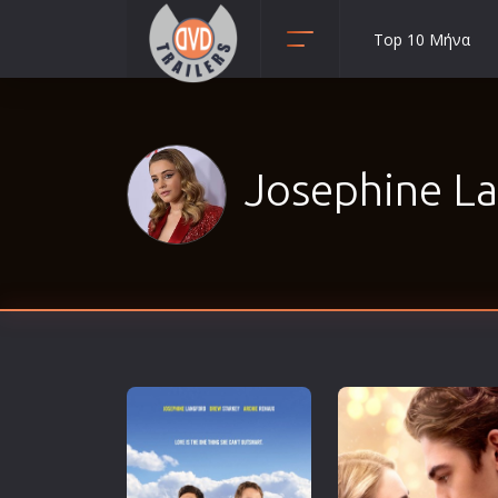
Top 10 Μήνα
Animation
Anime
Αισθηματικές
Josephine La
Αισθησιακές
Αστυνομικές
Β' Παγκόσμιος Πόλεμος
Βιογραφίες
Γουέστερν
Δραματικές
Δράσης
Ελληνικός Κινηματογράφος
Επιβίωσης