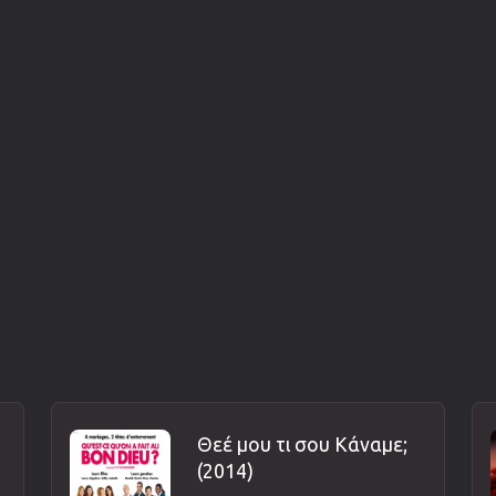
Θεέ μου τι σου Κάναμε;
(2014)