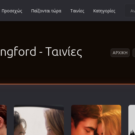
Προσεχώς
Παίζονται τώρα
Ταινίες
Κατηγορίες
Κοινωνικές
Κωμωδίες
Μικρού Μήκους
ngford - Ταινίες
ΑΡΧΙΚΗ
Μιούζικαλ
Μουσική
Μυστηρίου
Νεανικές
Ντοκιμαντέρ
Οικογενειακές
Παιδικές
Περιπέτειες
Πολεμικές