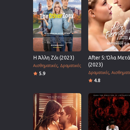
Επιστημονικής Φαντασίας
Εποχής
Ερωτικές
Ευρωπαικός Κινηματογράφ
Θρησκευτικές
Θρίλερ
Η Άλλη Ζόι (2023)
After 5: Όλα Μετ
Ιστορικές
(2023)
Αισθηματικές
Δραματικές
Καταστροφής
Δραματικές
Αισθηματι
5.9
Κλασσικές
4.8