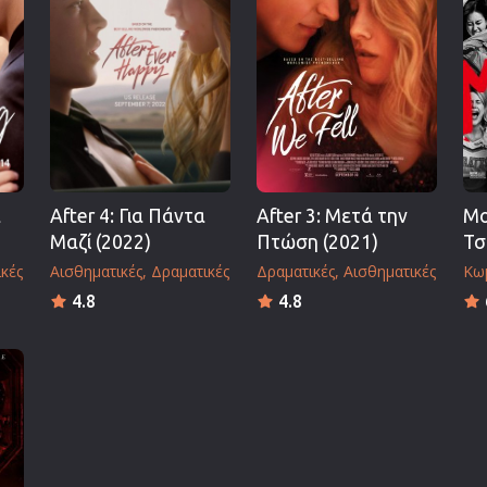
Πολεμικές Τέχνες
Πολιτική
Σπορ
ος
Τηλεοπτικές Σειρές
Τρόμου
Φαντασίας
ά
After 4: Για Πάντα
After 3: Μετά την
Mo
Φιλμ Νουάρ
Μαζί (2022)
Πτώση (2021)
Τσ
Χριστουγεννιάτικες
κές
Αισθηματικές
Δραματικές
Δραματικές
Αισθηματικές
Κω
Ρομαντικές Κωμωδίες
4.8
4.8