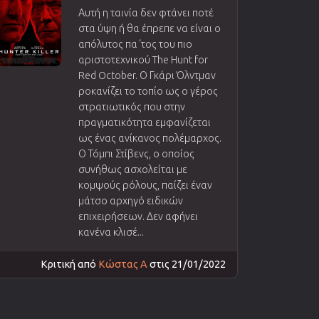
Αυτή η ταινία δεν φτάνει ποτέ
στα ύψη ή θα έπρεπε να είναι ο
απόλυτος πα΄τος του πιο
αριστοτεχνικού The Hunt for
Red October. Ο Γκάρι Όλντμαν
ροκανίζει το τοπίο ως ο γέρος
στρατιωτικός που στην
πραγματικότητα εμφανίζεται
ως ένας ανίκανος πολέμαρχος.
Ο Τόμπι Στίβενς, ο οποίος
συνήθως ασχολείται με
κομψούς ρόλους, παίζει έναν
μάτσο αρχηγό ειδικών
επιχειρήσεων. Δεν αφήνει
κανένα κλισέ...
Κριτική από
Κώστας Α
στις 21/01/2022