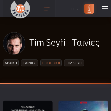
EL
Animation
Anime
Αισθηματικές
Tim Seyfi - Ταινίες
Αισθησιακές
Αστυνομικές
Β' Παγκόσμιος Πόλεμος
ΑΡΧΙΚΗ
ΤΑΙΝΙΕΣ
ΗΘΟΠΟΙΟΙ
TIM SEYFI
Βιογραφίες
Γουέστερν
Δραματικές
Δράσης
Ελληνικός Κινηματογράφος
Επιβίωσης