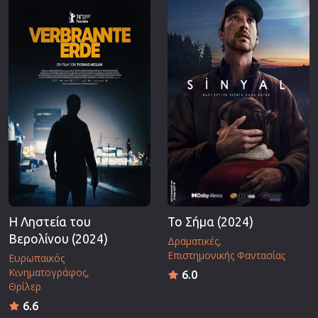
Επιστημονικής Φαντασίας
Εποχής
Ερωτικές
Ευρωπαικός Κινηματογράφος
Θρησκευτικές
Θρίλερ
Ιστορικές
Καταστροφής
Κλασσικές
Η Ληστεία του
Το Σήμα (2024)
Βερολίνου (2024)
Δραματικές
Επιστημονικής Φαντασίας
Ευρωπαικός
Κινηματογράφος
6.0
Θρίλερ
6.6